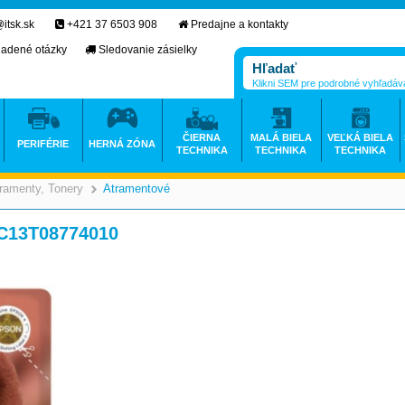
itsk.sk
+421 37 6503 908
Predajne a kontakty
ladené otázky
Sledovanie zásielky
Klikni SEM pre podrobné vyhľadáv
ČIERNA
MALÁ BIELA
VEĽKÁ BIELA
PERIFÉRIE
HERNÁ ZÓNA
TECHNIKA
TECHNIKA
TECHNIKA
ramenty, Tonery
Atramentové
>
>
 C13T08774010