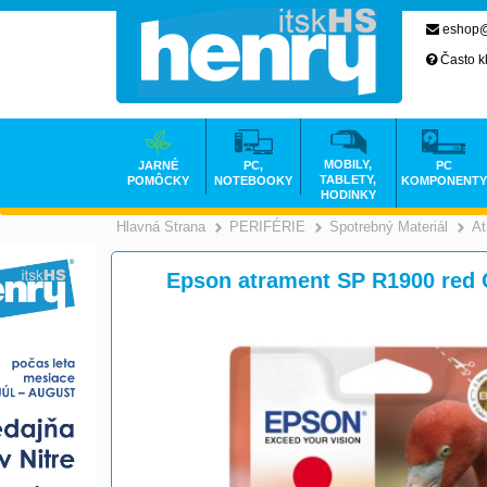
eshop@
Často k
MOBILY,
JARNÉ
PC,
PC
TABLETY,
POMÔCKY
NOTEBOOKY
KOMPONENTY
HODINKY
Hlavná Strana
PERIFÉRIE
Spotrebný Materiál
At
>
>
Epson atrament SP R1900 red