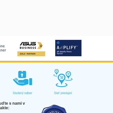
Osobný odber
Sieť predajní
ďte s nami v
akte: