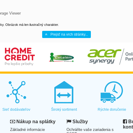
rage Viewer
y. Obrázok má len ilustračný charakter.
Prejsť na vrch stránky...
Sieť dodávateľov
Široký sortiment
Rýchle doručenie
Nákup na splátky
Služby
Bu
kont
Základné informácie
Ochráňte vaše zariadenia s