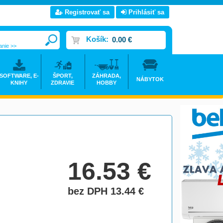
Registrovať sa
Prihlásiť sa
Košík:
0.00 €
anie >>
SOFTWARE, E-
ŠPORT,
ZÁHRADA,
NÁBYTOK
KNIHY
ZDRAVIE
HOBBY
16.53
€
bez DPH 13.44
€
do košíka