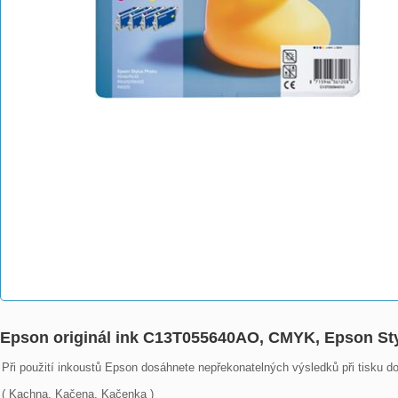
Epson originál ink C13T055640AO, CMYK, Epson St
Při použití inkoustů Epson dosáhnete nepřekonatelných výsledků při tisku dom
( Kachna, Kačena, Kačenka )