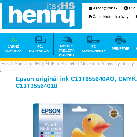
eshop@itsk.sk
+421
Často kladené otázky
MOBILY,
JARNÉ
PC,
PC
PERIFÉRIE
TABLETY,
POMÔCKY
NOTEBOOKY
KOMPONENTY
HODINKY
Hlavná Strana
PERIFÉRIE
Spotrebný Materiál
Atramenty, Tonery
>
>
>
Epson originál ink C13T055640AO, CMYK,
C13T05564010