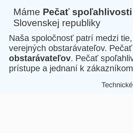
Máme
Pečať spoľahlivosti
Slovenskej republiky
Naša spoločnosť patrí medzi tie
verejných obstarávateľov. Pečať 
obstarávateľov
. Pečať spoľahli
prístupe a jednaní k zákazníkom a
Technické
Â
Â
Â