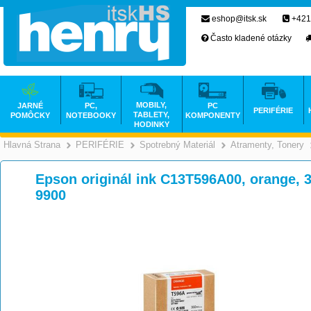
eshop@itsk.sk
+421
Často kladené otázky
MOBILY,
JARNÉ
PC,
PC
PERIFÉRIE
TABLETY,
POMÔCKY
NOTEBOOKY
KOMPONENTY
HODINKY
Hlavná Strana
PERIFÉRIE
Spotrebný Materiál
Atramenty, Tonery
>
>
>
Epson originál ink C13T596A00, orange, 
9900