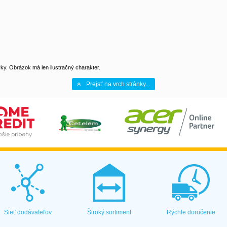
y. Obrázok má len ilustračný charakter.
Prejsť na vrch stránky...
Sieť dodávateľov
Široký sortiment
Rýchle doručenie