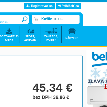
Registrovať sa
Prihlásiť sa
Košík:
0.00 €
anie >>
SOFTWARE, E-
ŠPORT,
ZÁHRADA,
NÁBYTOK
KNIHY
ZDRAVIE
HOBBY
45.34
€
bez DPH 36.86
€