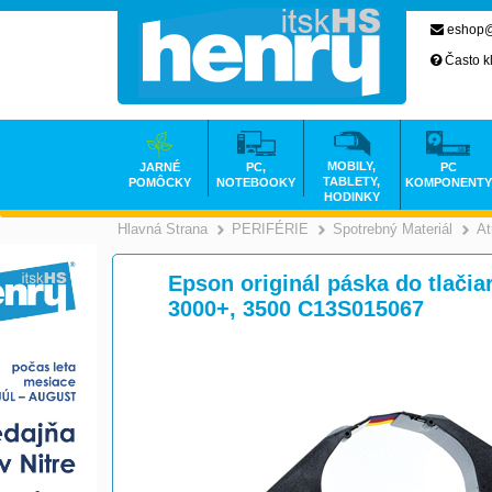
eshop@
Často k
MOBILY,
JARNÉ
PC,
PC
TABLETY,
POMÔCKY
NOTEBOOKY
KOMPONENTY
HODINKY
Hlavná Strana
PERIFÉRIE
Spotrebný Materiál
At
>
>
Epson originál páska do tlači
3000+, 3500 C13S015067