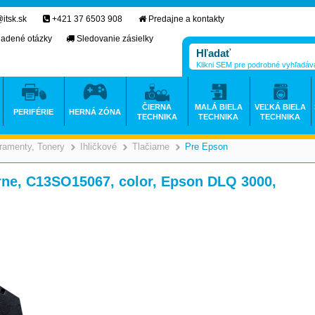
itsk.sk
+421 37 6503 908
Predajne a kontakty
ladené otázky
Sledovanie zásielky
Klikni SEM pre podrobné vyhľadáv
ČIERNA
MALÁ BIELA
VEĽKÁ BIELA
PERIFÉRIE
HERNÁ ZÓNA
TECHNIKA
TECHNIKA
TECHNIKA
ramenty, Tonery
Ihličkové
Tlačiarne
Pre Epson
>
>
>
>
arne, C13SO15067, color, Epson DLQ 3000,