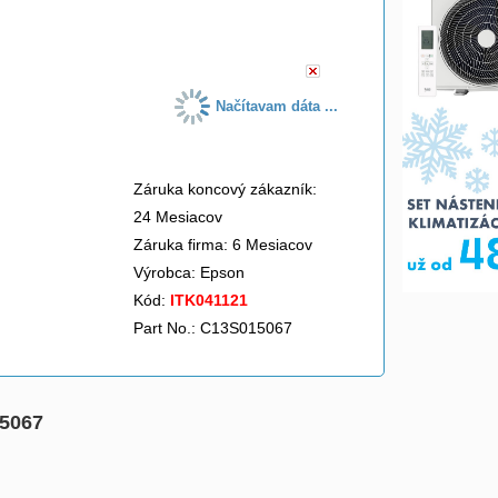
do košíka
Načítavam dáta ...
Záruka koncový zákazník:
24 Mesiacov
Záruka firma: 6 Mesiacov
Výrobca:
Epson
Kód:
ITK041121
Part No.: C13S015067
15067