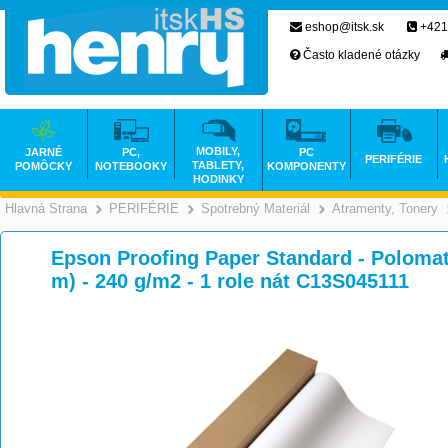
eshop@itsk.sk
+421
Často kladené otázky
MOBILY,
JARNÉ
PC,
PC
PERIFÉRIE
TABLETY,
POMÔCKY
NOTEBOOKY
KOMPONENTY
HODINKY
Hlavná Strana
PERIFÉRIE
Spotrebný Materiál
Atramenty, Tonery
>
>
>
Epson Proofing Paper Standard - Polomatn
m) - 240 g/m2 - 1 role nát C13S045111