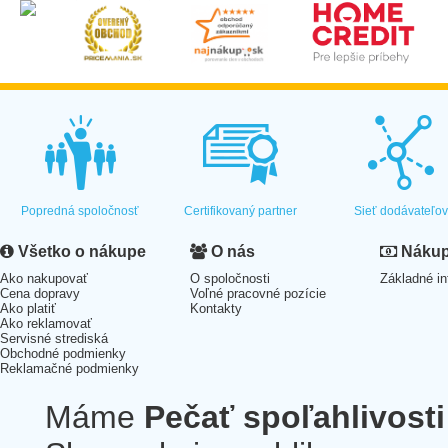
Popredná spoločnosť
Certifikovaný partner
Sieť dodávateľo
Všetko o nákupe
O nás
Nákup 
Ako nakupovať
O spoločnosti
Základné in
Cena dopravy
Voľné pracovné pozície
Ako platiť
Kontakty
Ako reklamovať
Servisné strediská
Obchodné podmienky
Reklamačné podmienky
Máme
Pečať spoľahlivosti