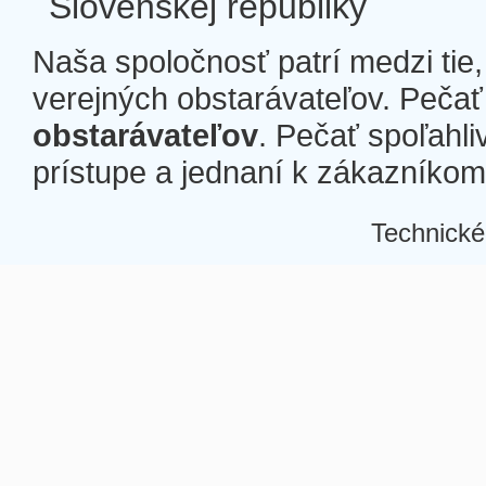
Slovenskej republiky
Naša spoločnosť patrí medzi tie
verejných obstarávateľov. Pečať 
obstarávateľov
. Pečať spoľahli
prístupe a jednaní k zákazníkom a
Technické
Â
Â
Â