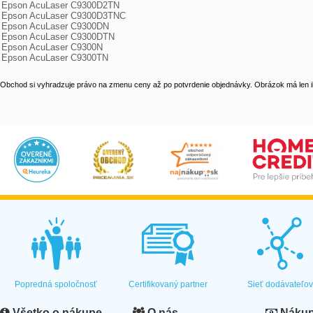
Epson AcuLaser C9300D2TN

Epson AcuLaser C9300D3TNC

Epson AcuLaser C9300DN

Epson AcuLaser C9300DTN

Epson AcuLaser C9300N

Epson AcuLaser C9300TN
Obchod si vyhradzuje právo na zmenu ceny až po potvrdenie objednávky. Obrázok má len il
Popredná spoločnosť
Certifikovaný partner
Sieť dodávateľo
Všetko o nákupe
O nás
Nákup 