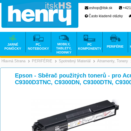
eshop@itsk.sk
+421
Často kladené otázky
MOBILY,
JARNÉ
PC,
PC
PERIFÉRIE
TABLETY,
POMÔCKY
NOTEBOOKY
KOMPONENTY
HODINKY
Hlavná Strana
PERIFÉRIE
Spotrebný Materiál
Atramenty, Tonery
>
>
>
Epson - Sběrač použitých tonerů - pro A
C9300D3TNC, C9300DN, C9300DTN, C9300