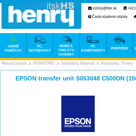
eshop@itsk.sk
+421
Často kladené otázky
MOBILY,
JARNÉ
PC,
PC
PERIFÉRIE
TABLETY,
POMÔCKY
NOTEBOOKY
KOMPONENTY
HODINKY
Hlavná Strana
PERIFÉRIE
Spotrebný Materiál
Atramenty, Tonery
>
>
>
EPSON transfer unit S053048 C500DN (1