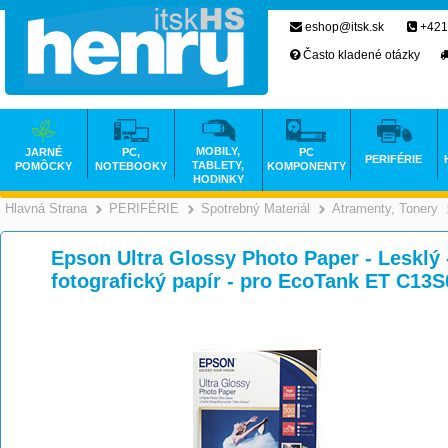
eshop@itsk.sk
+421
Často kladené otázky
MOBILY,
JARNÉ
PC,
PC
PERIFÉRIE
TABLETY,
POMÔCKY
NOTEBOOKY
KOMPONENTY
HODINKY
Hlavná Strana
PERIFÉRIE
Spotrebný Materiál
Atramenty, Tonery
>
>
>
Epson Ultra Glossy Photo Paper - Lesklý 
fotografický papír - pro EcoTank ET C13