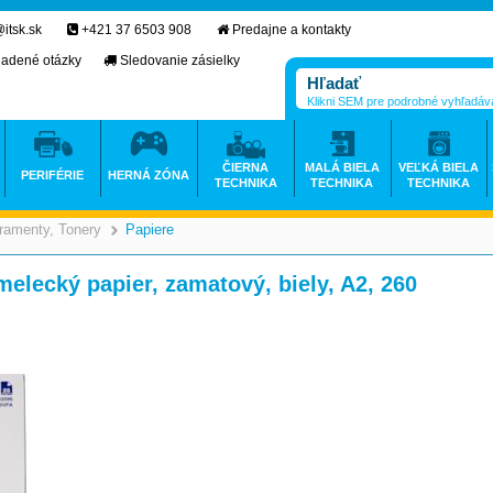
itsk.sk
+421 37 6503 908
Predajne a kontakty
ladené otázky
Sledovanie zásielky
Klikni SEM pre podrobné vyhľadáv
ČIERNA
MALÁ BIELA
VEĽKÁ BIELA
PERIFÉRIE
HERNÁ ZÓNA
TECHNIKA
TECHNIKA
TECHNIKA
ramenty, Tonery
Papiere
>
>
melecký papier, zamatový, biely, A2, 260