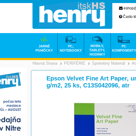
eshop@
Často k
MOBILY,
JARNÉ
PC,
PC
TABLETY,
POMÔCKY
NOTEBOOKY
KOMPONENTY
HODINKY
Hlavná Strana
PERIFÉRIE
Spotrebný Materiál
At
>
>
Epson Velvet Fine Art Paper, u
g/m2, 25 ks, C13S042096, atr