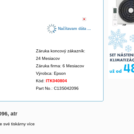
do košíka
Načítavam dáta ...
Záruka koncový zákazník:
24 Mesiacov
Záruka firma: 6 Mesiacov
Výrobca:
Epson
Kód:
ITK040804
Part No.: C13S042096
96, atr
e své tiskárny více