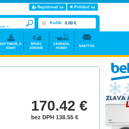
Registrovať sa
Prihlásiť sa
Košík:
0.00 €
anie >>
SOFTWARE, E-
ŠPORT,
ZÁHRADA,
NÁBYTOK
KNIHY
ZDRAVIE
HOBBY
170.42
€
bez DPH 138.55
€