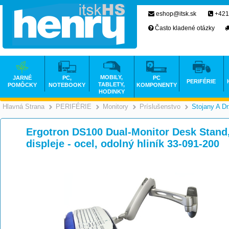
eshop@itsk.sk
+421
Často kladené otázky
MOBILY,
JARNÉ
PC,
PC
PERIFÉRIE
TABLETY,
POMÔCKY
NOTEBOOKY
KOMPONENTY
HODINKY
Hlavná Strana
PERIFÉRIE
Monitory
Príslušenstvo
Stojany A Dr
>
>
>
Ergotron DS100 Dual-Monitor Desk Stand, 
displeje - ocel, odolný hliník 33-091-200