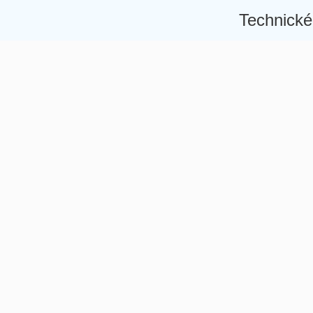
Technické
Â
Â
Â