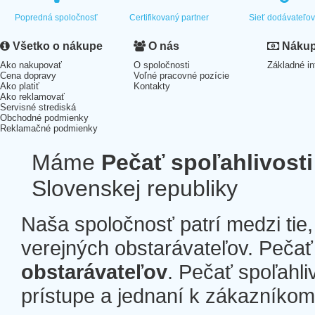
Popredná spoločnosť
Certifikovaný partner
Sieť dodávateľo
Všetko o nákupe
O nás
Nákup 
Ako nakupovať
O spoločnosti
Základné in
Cena dopravy
Voľné pracovné pozície
Ako platiť
Kontakty
Ako reklamovať
Servisné strediská
Obchodné podmienky
Reklamačné podmienky
Máme
Pečať spoľahlivosti
Slovenskej republiky
Naša spoločnosť patrí medzi tie
verejných obstarávateľov. Pečať 
obstarávateľov
. Pečať spoľahli
prístupe a jednaní k zákazníkom a