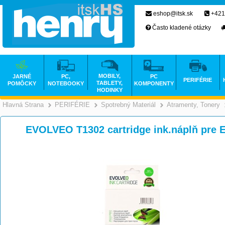
eshop@itsk.sk
+421
Často kladené otázky
MOBILY,
JARNÉ
PC,
PC
PERIFÉRIE
TABLETY,
POMÔCKY
NOTEBOOKY
KOMPONENTY
HODINKY
Hlavná Strana
PERIFÉRIE
Spotrebný Materiál
Atramenty, Tonery
>
>
>
EVOLVEO T1302 cartridge ink.náplň pre 