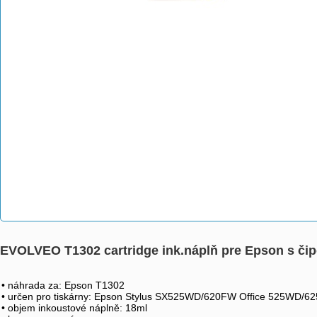
EVOLVEO T1302 cartridge ink.náplň pre Epson s či
• náhrada za: Epson T1302
• určen pro tiskárny: Epson Stylus SX525WD/620FW Office 525WD/6
• objem inkoustové náplně: 18ml