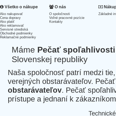
Všetko o nákupe
O nás
Nákup 
Ako nakupovať
O spoločnosti
Základné in
Cena dopravy
Voľné pracovné pozície
Ako platiť
Kontakty
Ako reklamovať
Servisné strediská
Obchodné podmienky
Reklamačné podmienky
Máme
Pečať spoľahlivosti
Slovenskej republiky
Naša spoločnosť patrí medzi tie
verejných obstarávateľov. Pečať 
obstarávateľov
. Pečať spoľahli
prístupe a jednaní k zákazníkom a
Technické