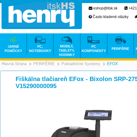
eshop@itsk.sk
+421
Často kladené otázky
MOBILY,
JARNÉ
PC,
PC
PERIFÉRIE
TABLETY,
POMÔCKY
NOTEBOOKY
KOMPONENTY
HODINKY
Hlavná Strana
PERIFÉRIE
Pokladničné Systémy
EFOX
>
>
Fiškálna tlačiareň EFox - Bixolon SRP-275
V15290000095