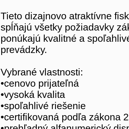
Tieto dizajnovo atraktívne fi
spĺňajú všetky požiadavky zá
ponúkajú kvalitné a spoľahliv
prevádzky.
Vybrané vlastnosti:
•cenovo prijateľná
•vysoká kvalita
•spoľahlivé riešenie
•certifikovaná podľa zákona 2
•prehľadný alfanumerický disp