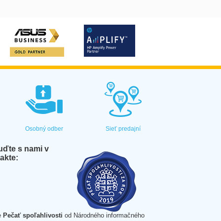
Osobný odber
Sieť predajní
ďte s nami v
akte:
e
Pečať spoľahlivosti
od Národného informačného