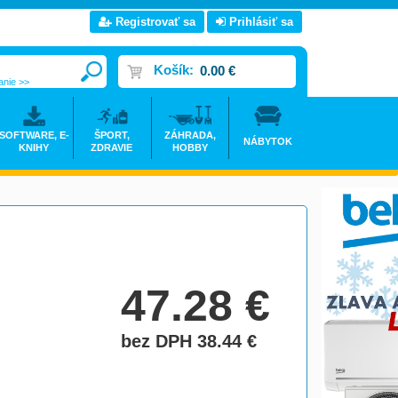
Registrovať sa
Prihlásiť sa
Košík:
0.00 €
anie >>
SOFTWARE, E-
ŠPORT,
ZÁHRADA,
NÁBYTOK
KNIHY
ZDRAVIE
HOBBY
47.28
€
bez DPH 38.44
€
do košíka