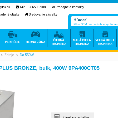
itsk.sk
+421 37 6503 908
Predajne a kontakty
ladené otázky
Sledovanie zásielky
Klikni SEM pre podrobné vyhľadáv
ČIERNA
MALÁ BIELA
VEĽKÁ BIELA
PERIFÉRIE
HERNÁ ZÓNA
TECHNIKA
TECHNIKA
TECHNIKA
Zdroje
Do 550W
>
>
>
0PLUS BRONZE, bulk, 400W 9PA400CT05
Kúpiť na splátky.