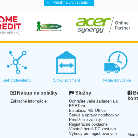
Prejsť na vrch stránky...
Sieť dodávateľov
Široký sortiment
Rýchle doručenie
Nákup na splátky
Služby
Bu
kont
Základné informácie
Ochráňte vaše zariadenia s
ESETom
Inštalácia MS Office
Servis a opravy notebookov
Predĺženie záruky
Registračné pokladne
Vlastná herná PC zostava
Výhody pre registrovaných
Mám