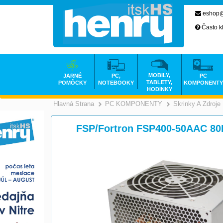
eshop@
Často k
MOBILY,
JARNÉ
PC,
PC
TABLETY,
POMÔCKY
NOTEBOOKY
KOMPONENTY
HODINKY
Hlavná Strana
PC KOMPONENTY
Skrinky A Zdroje
>
FSP/Fortron FSP400-50AAC 8