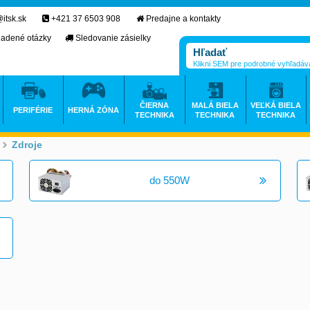
itsk.sk
+421 37 6503 908
Predajne a kontakty
ladené otázky
Sledovanie zásielky
Klikni SEM pre podrobné vyhľadáv
ČIERNA
MALÁ BIELA
VEĽKÁ BIELA
PERIFÉRIE
HERNÁ ZÓNA
TECHNIKA
TECHNIKA
TECHNIKA
Zdroje
>
>
do 550W