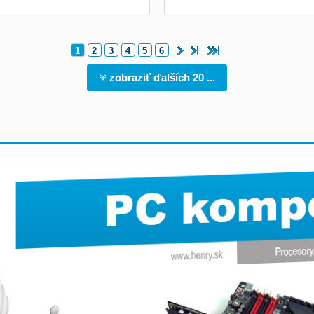
1
2
3
4
5
6
zobraziť ďalších 20 ...