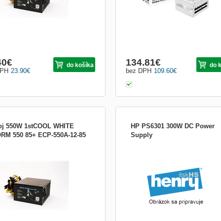
40
€
134.81
€
do košíka
do 
DPH
23.90
€
bez DPH
109.60
€
oj 550W 1stCOOL WHITE
HP PS6301 300W DC Power
RM 550 85+ ECP-550A-12-85
Supply
E STORM SERIES 85+ White Storm
HP PS6301 300W DC Power Supply
es 85+ Značka 1stCOOL Vám přináší
i napájecích zdrojů WHITE STORM,
 poskytuje typickou účinnost vyšší
85 %. Kvalitní 105 °C kondenzátory a
řejmostí je ochrana proti přepětí,
tí a zkratu. Zdr...