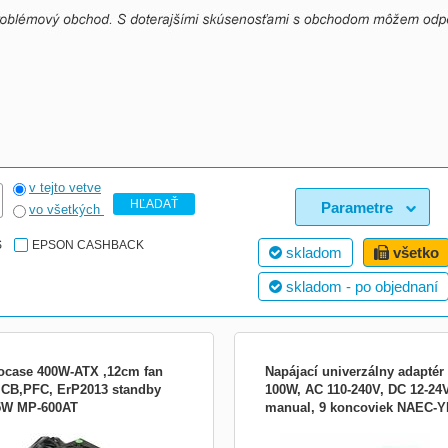
v tejto vetve
HĽADAŤ
Parametre
vo všetkých
S
EPSON CASHBACK
skladom
všetko
skladom - po objednaní
ocase 400W-ATX ,12cm fan
Napájací univerzálny adaptér
,CB,PFC, ErP2013 standby
100W, AC 110-240V, DC 12-24V
5W MP-600AT
manual, 9 koncoviek NAEC-Y
case ATX power source with 400W
Typ príslušenstva:Sieťové adaptéry
4070
. It is equipped with a 120 mm fan
(220V)
passive PFC (Power factor