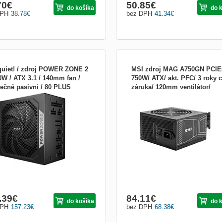
70
€
50.85
€
do košíka
do 
DPH
38.78
€
bez DPH
41.34
€
quiet! / zdroj POWER ZONE 2
MSI zdroj MAG A750GN PCIE
0W / ATX 3.1 / 140mm fan /
750W/ ATX/ akt. PFC/ 3 roky c
tečně pasivní / 80 PLUS
záruka/ 120mm ventilátor/
uiet! POWER ZONE 2 1000 W
POZOR: Nezapomen korektne vyplni
tinum BP008EU
80PLUS Gold
jecí zdroj o výkonu 1000 W je osazen
Typ, Vyrobce a PodTyp na zalozce
m ventilátorem. Zdroj splňuje
Detail...
ifikace 80PLUS Platinum a Cybenetics
num. Kabely jsou plně odpojitelné .
ečné pasivní „Zero-RPM“ chlazení O
ení Power Zone 2 se s...
.39
€
84.11
€
do košíka
do 
DPH
157.23
€
bez DPH
68.38
€