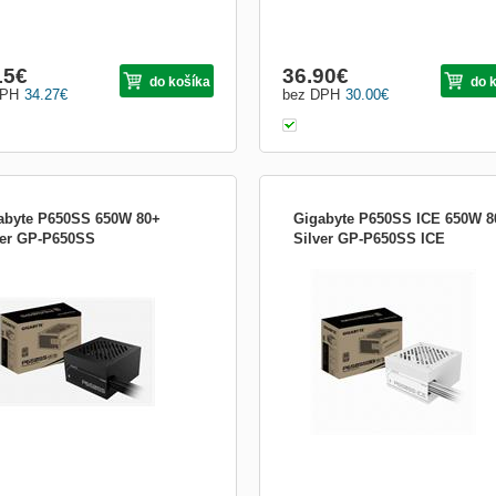
15
€
36.90
€
do košíka
do 
DPH
34.27
€
bez DPH
30.00
€
abyte P650SS 650W 80+
Gigabyte P650SS ICE 650W 8
ver GP-P650SS
Silver GP-P650SS ICE
j Gigabyte B700H, 700W, 80 Plus
Zdroj Gigabyte B700H, 700W, 80 Plus
ze
Bronze