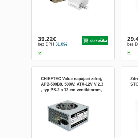
39.22
€
29.
do košíka
bez DPH
31.89
€
bez 
CHIEFTEC Value napájací zdroj,
Zdr
APB-500B8, 500W, ATX-12V V.2.3
STO
, typ PS-2 s 12 cm ventilátorom,
Výkon zdroja (vo W):500; Formát
WHIT
aktívne PFC, 230 V
zdroja:ATX; Konektory:PCIe 6-pin, SATA
seri
15-pin, Molex, FDD; Konektory pre
séri
základnú dosku:ATX 24-pin
která
než 
samoz
podpě