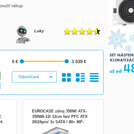
5 €
1 539 €
Galéria
S
Tabuľkový
EUROCASE zdroj 350W/ ATX-
,
350WA-12/ 12cm fan/ PFC ATX
H-
20/24pin/ 3x SATA / 80+ MP-
Eurocase ATX-350W 350 W; Napájecí
550AT
zdroj je osazen tichým 120 mm
ventilátorem. Účinnost zdroje splňuje