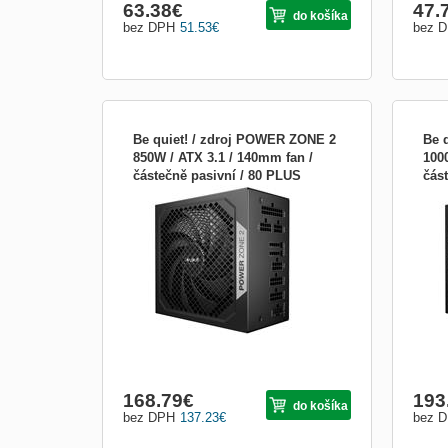
63.38
€
47.
do košíka
bez DPH
51.53
€
bez 
Be quiet! / zdroj POWER ZONE 2
Be 
850W / ATX 3.1 / 140mm fan /
100
částečně pasivní / 80 PLUS
čás
Be quiet! POWER ZONE 2 850 W
Be q
Platinum BP007EU
Pla
Napájecí zdroj o výkonu 850 W je osazen
Napá
140mm ventilátorem. Zdroj splňuje
140m
certifikace 80PLUS Platinum a Cybenetics
cert
Platinum. Kabely jsou plně odpojitelné .
Plati
Částečné pasivní „Zero-RPM“ chlazení O
Část
chlazení Power Zone 2 se sta...
chlaz
168.79
€
193
do košíka
bez DPH
137.23
€
bez 