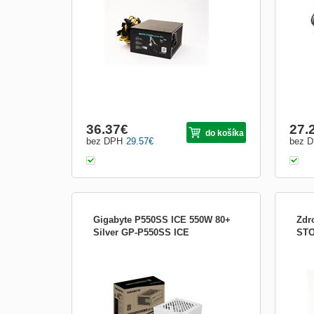
která poskytuje typickou účinnost vyšší
corre
než 85 %. Kvalitní 105 °C kondenzátory a
ther
samozřejmostí je ochrana proti přepětí,
requi
podpětí a zkratu. Zdr...
elect
36.37
€
27.
do košíka
bez DPH
29.57
€
bez 
Gigabyte P550SS ICE 550W 80+
Zdr
Silver GP-P550SS ICE
STO
Zdroj Gigabyte B700H, 700W, 80 Plus
WHIT
Bronze
seri
séri
která
než 
samoz
podpě