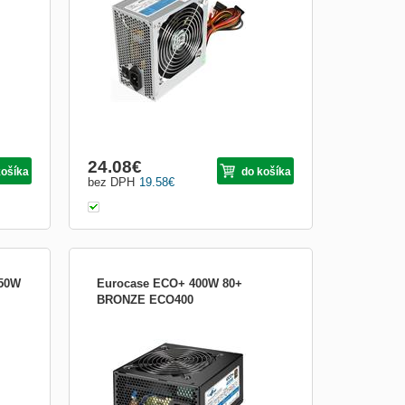
certifikaci 80+. ZÁKLADNÍ SPECIFIKACE;
Výkon: 350 W; Velikost ventilátor...
Obrázkami
Výpis
24.08
€
košíka
do košíka
bez DPH
19.58
€
50W
Eurocase ECO+ 400W 80+
BRONZE ECO400
+
Power supply for PC, ATX format Max.
oce
output power 400W Fan 120mm Efficiency
rana
80PLUS BRONZE Connectors: ATX
20/24pin 1x 4+4pin 12V 1x 6+2pin PCI-E
1 *
1x SATA 5x Molex 3x Input power: AC
l
230V / 50Hz Source dimensions:
..
150x85x140mm (WxHxD) The source