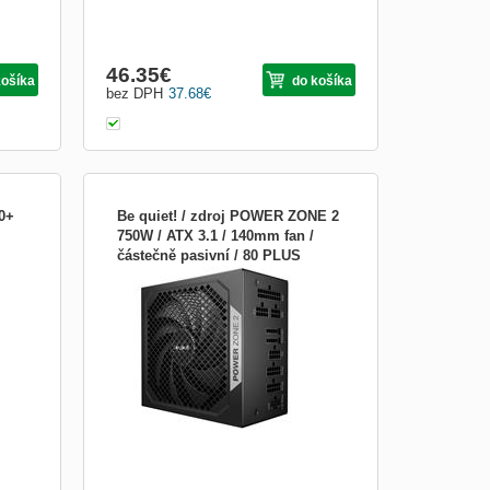
46.35
€
košíka
do košíka
bez DPH
37.68
€
0+
Be quiet! / zdroj POWER ZONE 2
750W / ATX 3.1 / 140mm fan /
částečně pasivní / 80 PLUS
POZOR: Nezapomen korektne vyplnit
Platinum BP006EU
Typ, Vyrobce a PodTyp na zalozce
Detail...