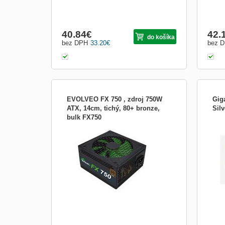
40.84
€
42.
do košíka
bez DPH
33.20
€
bez 
EVOLVEO FX 750 , zdroj 750W
Gig
ATX, 14cm, tichý, 80+ bronze,
Sil
bulk FX750
Tichý napájecí zdroj, ventilátor 14cm,
Zdro
standard ATX 2.2. Specifikace: • Ventilátor
Bron
14cm, zelený • Aktivní PFC • Certifikace
80+ bronze • Účinnost minimálně
82%/85%/82% při zátížení
20%/50%/100% • Ochrana proti zkratu,
přetížení, přepětí, podpěté a tepe...