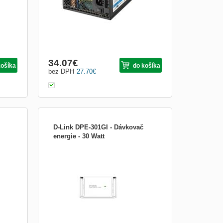
complie
34.07
€
košíka
do košíka
bez DPH
27.70
€
D-Link DPE-301GI - Dávkovač
energie - 30 Watt
OVERVIEW *The IEEE 802.3at
(PoE+)/802.3af (PoE) compliant DPE-
301GI Gigabit PoE+ Injector is designed to
supply data and up to 30 watts of power to
PoE-enabled devices such as network
cameras and wireless access points. *The
DPE-301GI gives you the abi...