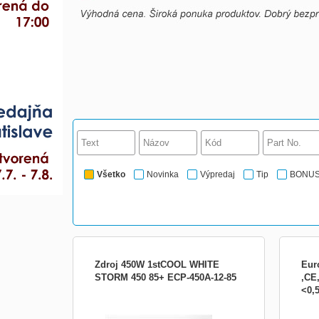
Všetko
Novinka
Výpredaj
Tip
BONU
Zdroj 450W 1stCOOL WHITE
Eur
STORM 450 85+ ECP-450A-12-85
,CE
<0,
WHITE STORM SERIES 85+ White Storm
Euro
series 85+ Značka 1stCOOL Vám přináší
power
sérii napájecích zdrojů WHITE STORM,
and 