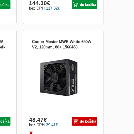
144.30
€
košíka
do košíka
bez DPH
117.32
€
5/
Cooler Master MWE White 650W
elk.
V2, 120mm, 80+ 1566488
t
MWE White ponúka certifikát 80 Plus
Standard, ktorý zaručuje priemernú
účinnosť 85 % pri typickom zaťažení.
Konštrukcia obvodu DC-to-DC + LLC
umožňuje jednotke spoľahlivo, efektívne a
bezpečne konvertovať napájanie z jedinej
+12 V koľajnice, čím sa zvy...
48.47
€
košíka
do košíka
bez DPH
39.41
€