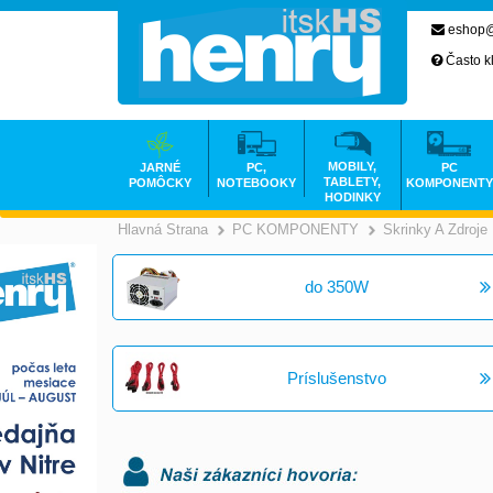
eshop@
Často k
MOBILY,
JARNÉ
PC,
PC
TABLETY,
POMÔCKY
NOTEBOOKY
KOMPONENTY
HODINKY
Hlavná Strana
PC KOMPONENTY
Skrinky A Zdroje
>
do 350W
Príslušenstvo