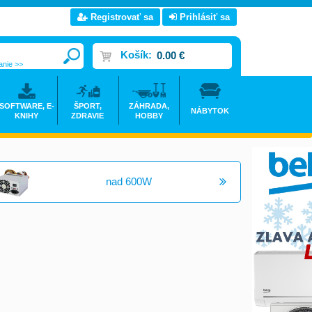
Registrovať sa
Prihlásiť sa
Košík:
0.00 €
anie >>
SOFTWARE, E-
ŠPORT,
ZÁHRADA,
NÁBYTOK
KNIHY
ZDRAVIE
HOBBY
nad 600W