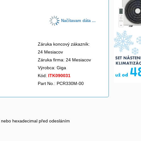
Načítavam dáta ...
Záruka koncový zákazník:
24 Mesiacov
Záruka firma: 24 Mesiacov
Výrobca:
Giga
Kód:
ITK090031
Part No.: PCR330M-00
al nebo hexadecimal před odesláním