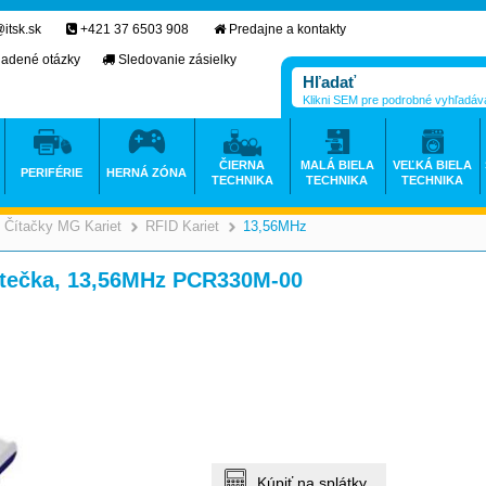
itsk.sk
+421 37 6503 908
Predajne a kontakty
ladené otázky
Sledovanie zásielky
Klikni SEM pre podrobné vyhľadáv
ČIERNA
MALÁ BIELA
VEĽKÁ BIELA
PERIFÉRIE
HERNÁ ZÓNA
TECHNIKA
TECHNIKA
TECHNIKA
Čítačky MG Kariet
RFID Kariet
13,56MHz
>
>
>
tečka, 13,56MHz PCR330M-00
Kúpiť na splátky.