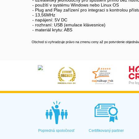
- uživatelsky jednoduchý pro spuštění přímo bez nutnos
- použítí v systému Windows nebo Linux OS
- Plug and Play zařízení pro integraci s kontrolou příst
- 13,56MHz
- napájení: 5V DC
- rozhraní: USB (emulace klávesnice)
- materiál krytu: ABS
Obchod si vyhradzuje právo na zmenu ceny až po potvrdenie objednávk
Popredná spoločnosť
Certifikovaný partner