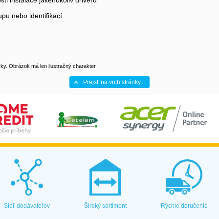
ti instalace jakéhokoliv driveru
upu nebo identifikací
y. Obrázok má len ilustračný charakter.
Prejsť na vrch stránky...
Sieť dodávateľov
Široký sortiment
Rýchle doručenie