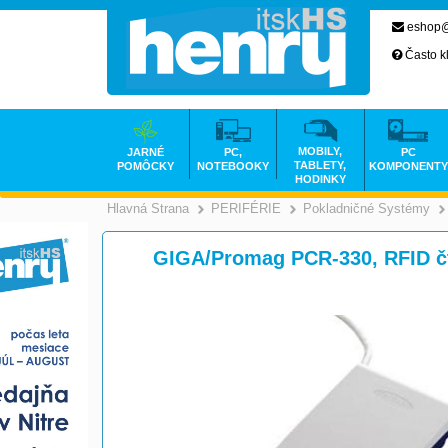
eshop@
Často k
MOBILY,
JARNÉ
PC,
PC
TABLETY,
POMÔCKY
NOTEBOOKY
KOMPONENTY
HODINKY
Hlavná Strana
PERIFÉRIE
Pokladničné Systémy
>
>
GIGA/Promag PCR-330, RFID č