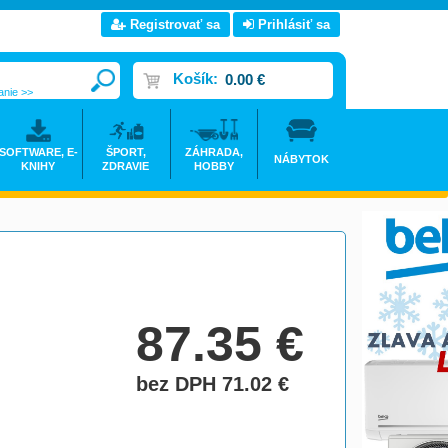
Registrovať sa
Prihlásiť sa
Košík:
0.00 €
anie >>
SOFTWARE, E-
ŠPORT,
ZÁHRADA,
NÁBYTOK
KNIHY
ZDRAVIE
HOBBY
87.35
€
bez DPH 71.02
€
do košíka