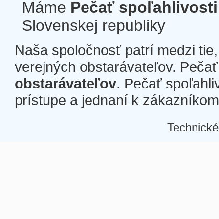
Máme
Pečať spoľahlivosti
Slovenskej republiky
Naša spoločnosť patrí medzi tie
verejných obstarávateľov. Pečať 
obstarávateľov
. Pečať spoľahli
prístupe a jednaní k zákazníkom a
Technické
Â
Â
Â