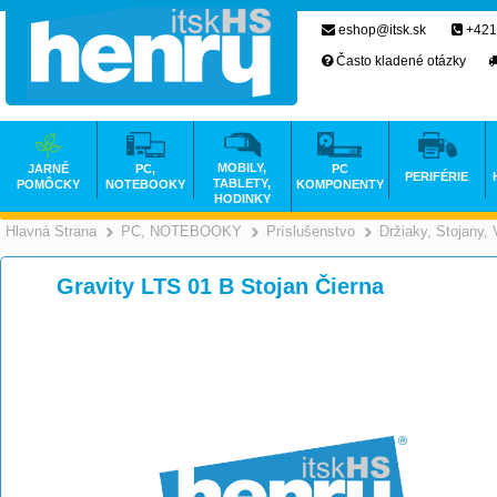
eshop@itsk.sk
+421
Často kladené otázky
MOBILY,
JARNÉ
PC,
PC
PERIFÉRIE
TABLETY,
POMÔCKY
NOTEBOOKY
KOMPONENTY
HODINKY
Hlavná Strana
PC, NOTEBOOKY
Príslušenstvo
Držiaky, Stojany,
>
>
Gravity LTS 01 B Stojan Čierna