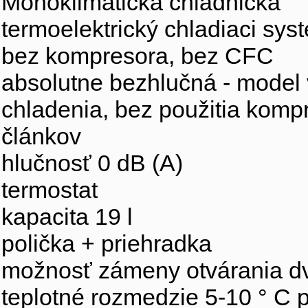
Monoklimatická chladnička
termoelektrický chladiaci sys
bez kompresora, bez CFC
absolutne bezhlučná - model v
chladenia, bez použitia kompre
článkov
hlučnosť 0 dB (A)
termostat
kapacita 19 l
polička + priehradka
možnosť zámeny otvárania dv
teplotné rozmedzie 5-10 ° C pr