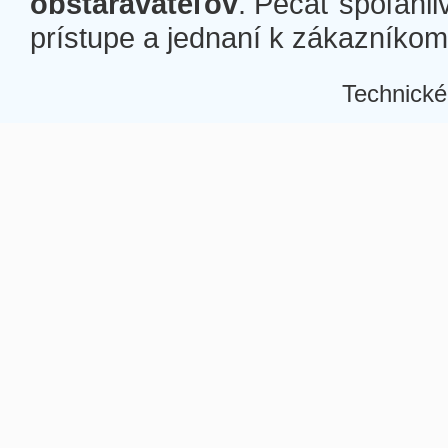
obstarávateľov
. Pečať spoľahli
prístupe a jednaní k zákazníkom a
Technické
Â
Â
Â