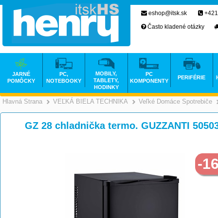
eshop@itsk.sk
+421
Často kladené otázky
MOBILY,
JARNÉ
PC,
PC
PERIFÉRIE
TABLETY,
POMÔCKY
NOTEBOOKY
KOMPONENTY
HODINKY
Hlavná Strana
VEĽKÁ BIELA TECHNIKA
Veľké Domáce Spotrebiče
>
>
GZ 28 chladnička termo. GUZZANTI 5050
-1