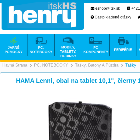
eshop@itsk.sk
+421
Často kladené otázky
MOBILY,
JARNÉ
PC,
PC
PERIFÉRIE
TABLETY,
POMÔCKY
NOTEBOOKY
KOMPONENTY
HODINKY
Hlavná Strana
PC, NOTEBOOKY
Tašky, Batohy A Púzdra
Tašky
>
>
HAMA Lenni, obal na tablet 10,1", čiern