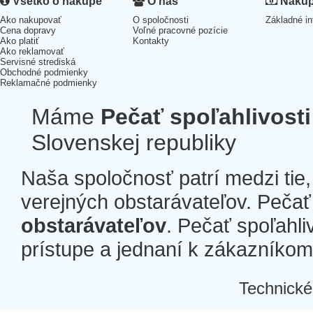
Všetko o nákupe
O nás
Nákup 
Ako nakupovať
O spoločnosti
Základné in
Cena dopravy
Voľné pracovné pozície
Ako platiť
Kontakty
Ako reklamovať
Servisné strediská
Obchodné podmienky
Reklamačné podmienky
Máme
Pečať spoľahlivosti
Slovenskej republiky
Naša spoločnosť patrí medzi tie
verejných obstarávateľov. Pečať 
obstarávateľov
. Pečať spoľahli
prístupe a jednaní k zákazníkom a
Technické
Â
Â