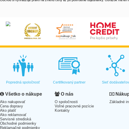
Obchod si vyhradzuje právo na zmenu ceny až po potvrdenie objednávky. Obrázok má len il
Popredná spoločnosť
Certifikovaný partner
Sieť dodávateľo
Všetko o nákupe
O nás
Nákup 
Ako nakupovať
O spoločnosti
Základné in
Cena dopravy
Voľné pracovné pozície
Ako platiť
Kontakty
Ako reklamovať
Servisné strediská
Obchodné podmienky
Reklamačné podmienky