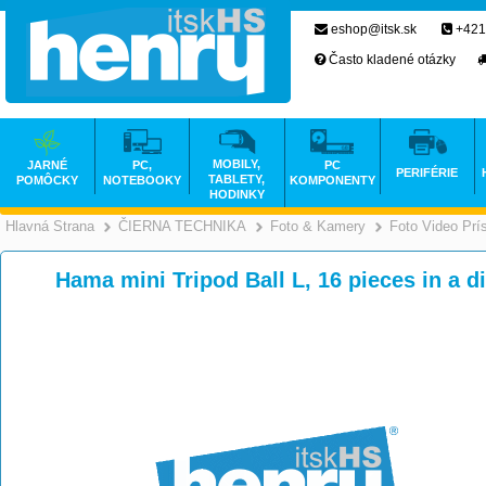
eshop@itsk.sk
+421
Často kladené otázky
MOBILY,
JARNÉ
PC,
PC
PERIFÉRIE
TABLETY,
POMÔCKY
NOTEBOOKY
KOMPONENTY
HODINKY
Hlavná Strana
ČIERNA TECHNIKA
Foto & Kamery
Foto Video Prí
>
>
Hama mini Tripod Ball L, 16 pieces in a d