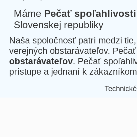
Máme
Pečať spoľahlivosti
Slovenskej republiky
Naša spoločnosť patrí medzi tie
verejných obstarávateľov. Pečať 
obstarávateľov
. Pečať spoľahli
prístupe a jednaní k zákazníkom a
Technické
Â
Â
Â