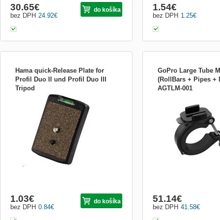
30.65
€
1.54
€
do košíka
bez DPH
24.92
€
bez DPH
1.25
€
Hama quick-Release Plate for
GoPro Large Tube 
Profil Duo II und Profil Duo III
(RollBars + Pipes +
Tripod
AGTLM-001
Spojka DATACOM UTP cat.5e RJ45
Připojte kameru GoPro k
křížená Zrcadlově křížená spojka cat.5e
zábradlím atd. nebo jakým
pro spojení dvou kabelů s RJ45(8p8c)
3.5 do 6.35cm v průměru.
konektory. ZÁKLADNÍ SPECIFIKACE
neskluzový design je perf
Koncovka 1: RJ45 (F) - 8p8c Koncovka 2:
uchycení ke střešním nos
RJ45 (F) - 8p8c Barva: bílá
Integrovaná základna se o
umožní tak zaznamenávat 
1.03
€
51.14
€
do košíka
bez DPH
0.84
€
bez DPH
41.58
€