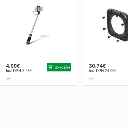
SETTY Audio jack selfie stick black
Toto balení obsahuje vše 
výměnu skleněné čočky k
HERO5 Session. Obsahuje
kryt čočky, těsnění, šrou
- vše, co potřebujete pro
opravy. * Obsahuje vše p
opravu skleněné čočky k..
4.00
€
30.74
€
do košíka
bez DPH
3.25
€
bez DPH
24.99
€