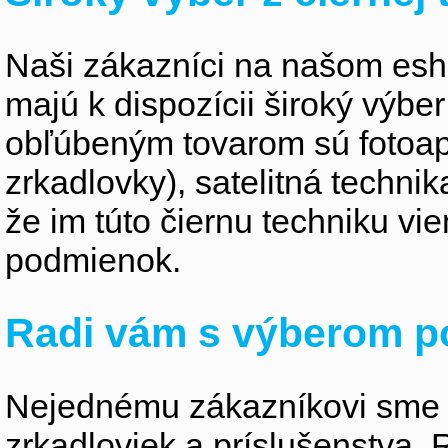
Naši zákazníci na našom esho
majú k dispozícii široký výber
obľúbeným tovarom sú fotoapa
zrkadlovky), satelitná technik
že im túto čiernu techniku v
podmienok.
Radi vám s výberom p
Nejednému zákazníkovi sme 
zrkadloviek a príslušenstva