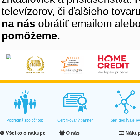
televízorov, či ďalšieho tovaru
na nás
obrátiť emailom alebo
pomôžeme.
Popredná spoločnosť
Certifikovaný partner
Sieť dodávateľo
Všetko o nákupe
O nás
Nákup 