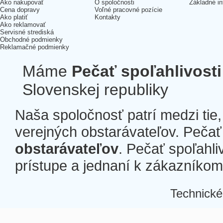
Ako nakupovať
O spoločnosti
Základné in
Cena dopravy
Voľné pracovné pozície
Ako platiť
Kontakty
Ako reklamovať
Servisné strediská
Obchodné podmienky
Reklamačné podmienky
Máme
Pečať spoľahlivosti
Slovenskej republiky
Naša spoločnosť patrí medzi tie
verejných obstarávateľov. Pečať 
obstarávateľov
. Pečať spoľahli
prístupe a jednaní k zákazníkom a
Technické
Â
Â
Â