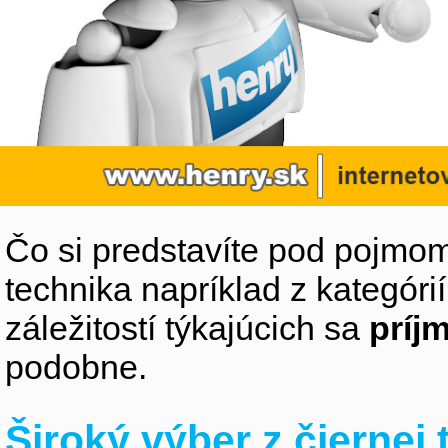
Čo si predstavíte pod pojmom
technika napríklad z kategóri
záležitostí týkajúcich sa
príj
podobne.
Široký výber z čiernej