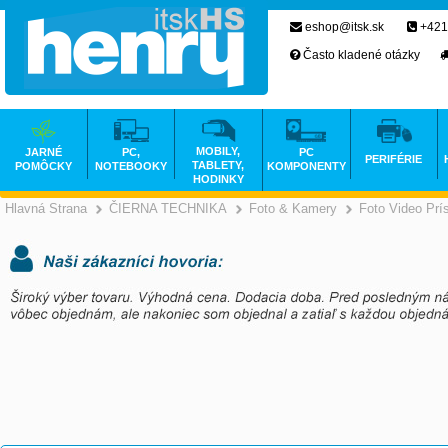
eshop@itsk.sk
+421
Často kladené otázky
MOBILY,
JARNÉ
PC,
PC
PERIFÉRIE
TABLETY,
POMÔCKY
NOTEBOOKY
KOMPONENTY
HODINKY
Hlavná Strana
ČIERNA TECHNIKA
Foto & Kamery
Foto Video Prí
>
>