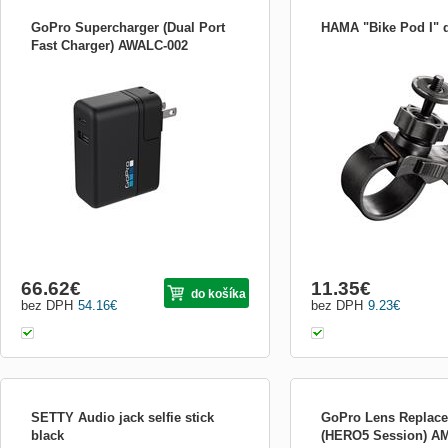
GoPro Supercharger (Dual Port
HAMA "Bike Pod I" d
Fast Charger) AWALC-002
Nejrychlejší způsob nabití kamery GoPro:
Monopod Hama je upínací 
27.5W Supercharger (mezinárodní 2-
&quot;Bike Pod&quot;, ur
portová nabíječka) umožňuje zároveň
kompaktní fotoaparáty a 
nabíjet 2 zařízení GoPro — kdekoliv po
videokamery. Slouží k upín
světě. Port USB-C nabízí v porovnání s
kola nebo motorky...Je op
běžnou nabíječkou (5V 1A USB) o 20-70%
hlavou pro nasměrování př
rychlejší nabíjení na za...
upínacími svorkami s ma
cm . Jeho použití...
66.62
€
11.35
€
do košíka
bez DPH
54.16
€
bez DPH
9.23
€
SETTY Audio jack selfie stick
GoPro Lens Replace
black
(HERO5 Session) A