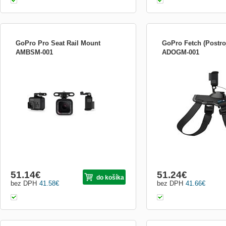
GoPro Pro Seat Rail Mount
GoPro Fetch (Postro
AMBSM-001
ADOGM-001
Kompaktní hliníkový držák, navržený pro
Tento postroj obsahuje d
náruživé cyklisty a bikery. Umožňuje
záda a na hruď pro různé 
nízkoprofilové umístění kamery s
žvýkání kosti, hrabání po
pohledem dozadu. * Lehká a odolná
aportování a další. * Měk
hliníková konstrukce * Lze přichytit k
konstrukce udrží vašeho 
většině dvojitých příček pod sedlem,
pohodlí. * Plně nastavitel
umožní tak pohled dozadu * Kompa...
do 54 kg. K...
51.14
€
51.24
€
do košíka
bez DPH
41.58
€
bez DPH
41.66
€