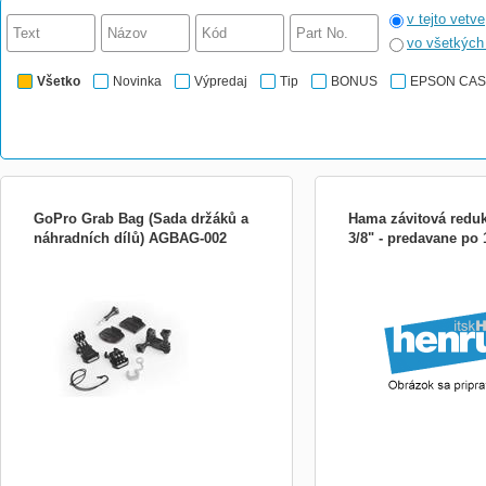
v tejto vetve
vo všetkýc
Všetko
Novinka
Výpredaj
Tip
BONUS
EPSON CA
GoPro Grab Bag (Sada držáků a
Hama závitová reduk
náhradních dílů) AGBAG-002
3/8" - predavane po 
Značková sada držiakov, ktorá obsahuje
- pre redukciu závitu - vnú
všetky potrebné prídavné časti pre
1/4&quot; - vonkajší závit:
majiteľov kamier, ktorí chcú využiť ďalšie
materiál: kov - balenie: 1
možnosti uchytenia. Obsahuje jeden
po 1ks
obdĺžnikový lepiaci držiak pre uchytenie na
rovné povrchy, jeden zaoblený lepiaci
držiak pre uchytenie