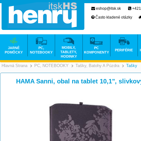
eshop@itsk.sk
+421
Často kladené otázky
MOBILY,
JARNÉ
PC,
PC
PERIFÉRIE
TABLETY,
POMÔCKY
NOTEBOOKY
KOMPONENTY
HODINKY
Hlavná Strana
PC, NOTEBOOKY
Tašky, Batohy A Púzdra
Tašky
>
>
HAMA Sanni, obal na tablet 10,1", slivk