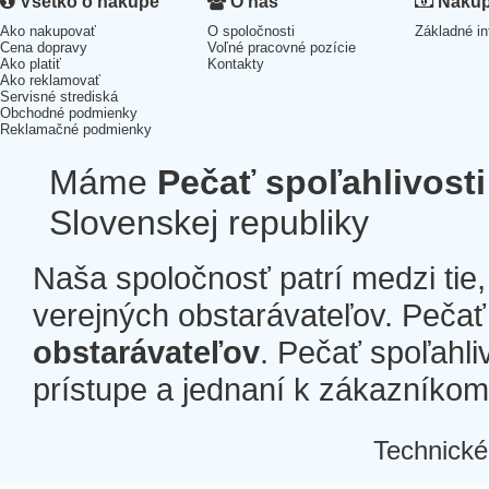
Všetko o nákupe
O nás
Nákup 
Ako nakupovať
O spoločnosti
Základné in
Cena dopravy
Voľné pracovné pozície
Ako platiť
Kontakty
Ako reklamovať
Servisné strediská
Obchodné podmienky
Reklamačné podmienky
Máme
Pečať spoľahlivosti
Slovenskej republiky
Naša spoločnosť patrí medzi tie
verejných obstarávateľov. Pečať 
obstarávateľov
. Pečať spoľahli
prístupe a jednaní k zákazníkom a
Technické
Â
Â