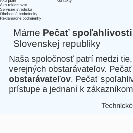
Ako platiť
Kontakty
Ako reklamovať
Servisné strediská
Obchodné podmienky
Reklamačné podmienky
Máme
Pečať spoľahlivosti
Slovenskej republiky
Naša spoločnosť patrí medzi tie
verejných obstarávateľov. Pečať 
obstarávateľov
. Pečať spoľahli
prístupe a jednaní k zákazníkom a
Technické
Â
Â
Â