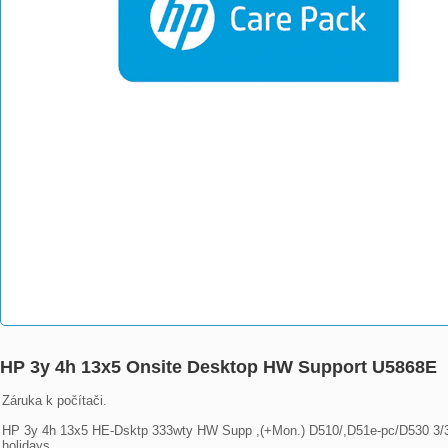
HP 3y 4h 13x5 Onsite Desktop HW Support U5868E
Záruka k počítači.

HP 3y 4h 13x5 HE-Dsktp 333wty HW Supp ,(+Mon.) D510/,D51e-pc/D530 3/3/3 
holidays.
