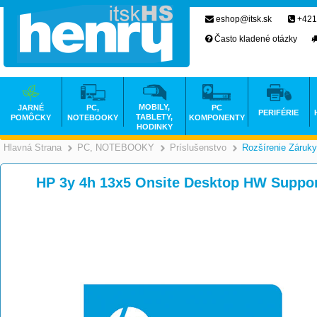
eshop@itsk.sk
+421
Často kladené otázky
MOBILY,
JARNÉ
PC,
PC
PERIFÉRIE
TABLETY,
POMÔCKY
NOTEBOOKY
KOMPONENTY
HODINKY
Hlavná Strana
PC, NOTEBOOKY
Príslušenstvo
Rozšírenie Záruky
>
>
HP 3y 4h 13x5 Onsite Desktop HW Suppo