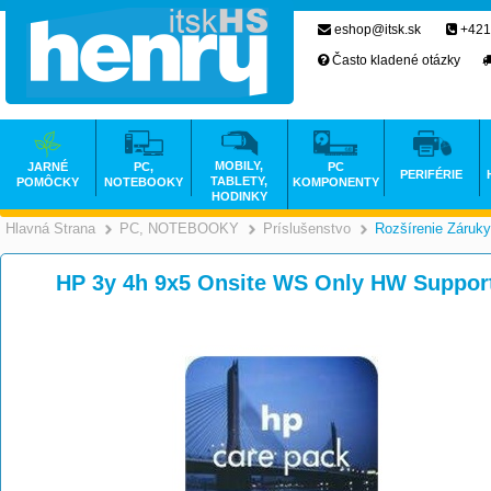
eshop@itsk.sk
+421
Často kladené otázky
MOBILY,
JARNÉ
PC,
PC
PERIFÉRIE
TABLETY,
POMÔCKY
NOTEBOOKY
KOMPONENTY
HODINKY
Hlavná Strana
PC, NOTEBOOKY
Príslušenstvo
Rozšírenie Záruky
>
>
HP 3y 4h 9x5 Onsite WS Only HW Suppor