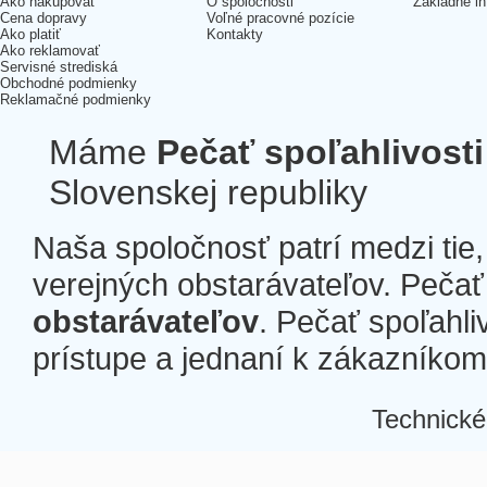
Ako nakupovať
O spoločnosti
Základné in
Cena dopravy
Voľné pracovné pozície
Ako platiť
Kontakty
Ako reklamovať
Servisné strediská
Obchodné podmienky
Reklamačné podmienky
Máme
Pečať spoľahlivosti
Slovenskej republiky
Naša spoločnosť patrí medzi tie
verejných obstarávateľov. Pečať 
obstarávateľov
. Pečať spoľahli
prístupe a jednaní k zákazníkom a
Technické
Â
Â
Â