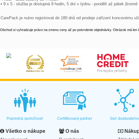
• 9 x 5 - služba je dostupná 9 hodin, 5 dní v týdnu - pondělí až pátek (kromě 
CarePack je nutno registrovat do 180 dnů od prodeje zařízení koncovému uži
Obchod si vyhradzuje právo na zmenu ceny až po potvrdenie objednávky. Obrázok má len il
Popredná spoločnosť
Certifikovaný partner
Sieť dodávateľo
Všetko o nákupe
O nás
Nákup 