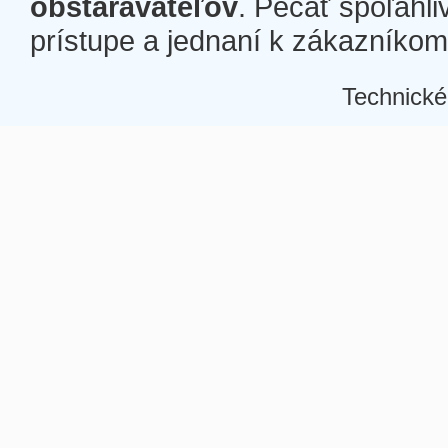
obstarávateľov
. Pečať spoľahli
prístupe a jednaní k zákazníkom a
Technické
Â
Â
Â