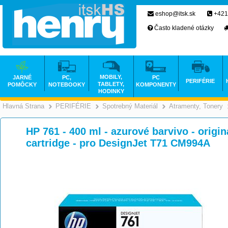
eshop@itsk.sk
+421
Často kladené otázky
MOBILY,
JARNÉ
PC,
PC
PERIFÉRIE
TABLETY,
POMÔCKY
NOTEBOOKY
KOMPONENTY
HODINKY
Hlavná Strana
PERIFÉRIE
Spotrebný Materiál
Atramenty, Tonery
>
>
>
HP 761 - 400 ml - azurové barvivo - origin
cartridge - pro DesignJet T71 CM994A