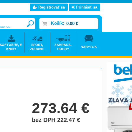
Registrovať sa
Prihlásiť sa
Košík:
0.00 €
anie >>
SOFTWARE, E-
ŠPORT,
ZÁHRADA,
NÁBYTOK
KNIHY
ZDRAVIE
HOBBY
273.64
€
bez DPH 222.47
€