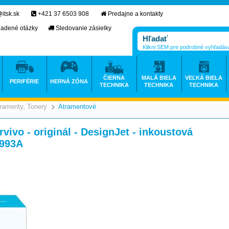
itsk.sk
+421 37 6503 908
Predajne a kontakty
ladené otázky
Sledovanie zásielky
Klikni SEM pre podrobné vyhľadáv
ČIERNA
MALÁ BIELA
VEĽKÁ BIELA
PERIFÉRIE
HERNÁ ZÓNA
TECHNIKA
TECHNIKA
TECHNIKA
ramenty, Tonery
Atramentové
>
>
vivo - originál - DesignJet - inkoustová
M993A