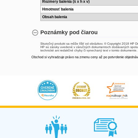
Rozmery balenia (š x h x v)
Hmotnosť balenia
Obsah balenia
Poznámky pod čiarou
Skutočný produkt sa môže líšiť od obrázkov. © Copyright 2018 HP 
HP sú záruky uvedené v záručných dokumentoch dodávaných spolu 
technické ani redakčné chyby či vynechaný text v tomto dokumente.
Obchod si vyhradzuje právo na zmenu ceny až po potvrdenie objednávk