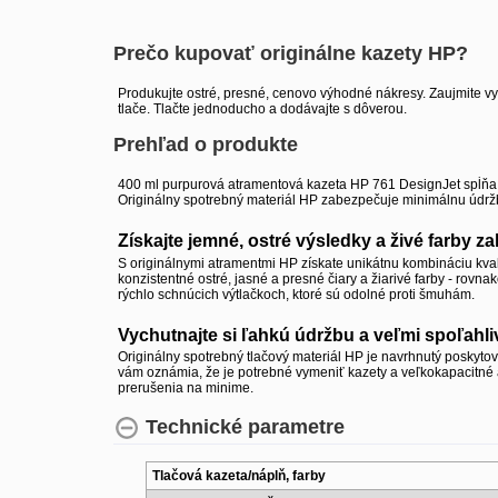
Prečo kupovať originálne kazety HP?
Produkujte ostré, presné, cenovo výhodné nákresy. Zaujmite vy
tlače. Tlačte jednoducho a dodávajte s dôverou.
Prehľad o produkte
400 ml purpurová atramentová kazeta HP 761 DesignJet spĺňa v
Originálny spotrebný materiál HP zabezpečuje minimálnu údržbu
Získajte jemné, ostré výsledky a živé farby 
S originálnymi atramentmi HP získate unikátnu kombináciu kvali
konzistentné ostré, jasné a presné čiary a žiarivé farby - rovna
rýchlo schnúcich výtlačkoch, ktoré sú odolné proti šmuhám.
Vychutnajte si ľahkú údržbu a veľmi spoľahliv
Originálny spotrebný tlačový materiál HP je navrhnutý poskyto
vám oznámia, že je potrebné vymeniť kazety a veľkokapacitné 
prerušenia na minime.
Technické parametre
Tlačová kazeta/náplň, farby