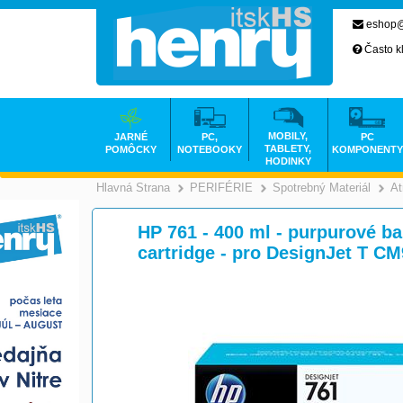
eshop@
Často k
MOBILY,
JARNÉ
PC,
PC
TABLETY,
POMÔCKY
NOTEBOOKY
KOMPONENTY
HODINKY
Hlavná Strana
PERIFÉRIE
Spotrebný Materiál
At
>
>
HP 761 - 400 ml - purpurové bar
cartridge - pro DesignJet T C