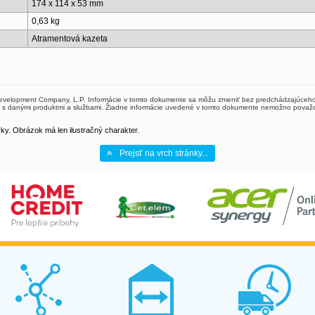
174 x 114 x 53 mm
0,63 kg
Atramentová kazeta
Development Company, L.P. Informácie v tomto dokumente sa môžu zmeniť bez predchádzajúceho 
s danými produktmi a službami. Žiadne informácie uvedené v tomto dokumente nemožno považo
y. Obrázok má len ilustračný charakter.
Prejsť na vrch stránky...