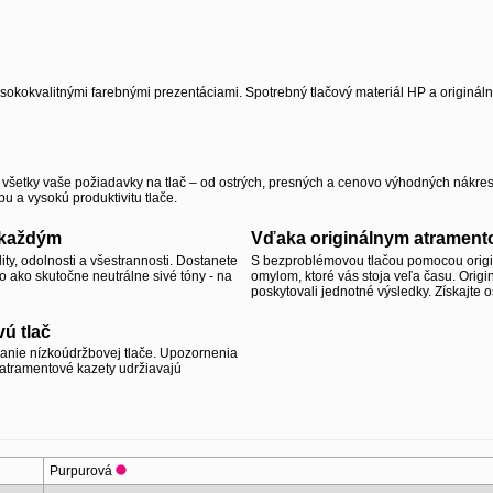
sokokvalitnými farebnými prezentáciami. Spotrebný tlačový materiál HP a originál
šetky vaše požiadavky na tlač – od ostrých, presných a cenovo výhodných nákres
 a vysokú produktivitu tlače.
zakaždým
Vďaka originálnym atramento
ty, odolnosti a všestrannosti. Dostanete
S bezproblémovou tlačou pomocou origi
ko ako skutočne neutrálne sivé tóny - na
omylom, ktoré vás stoja veľa času. Origi
poskytovali jednotné výsledky. Získajte os
ú tlač
vanie nízkoúdržbovej tlače. Upozornenia
atramentové kazety udržiavajú
Purpurová