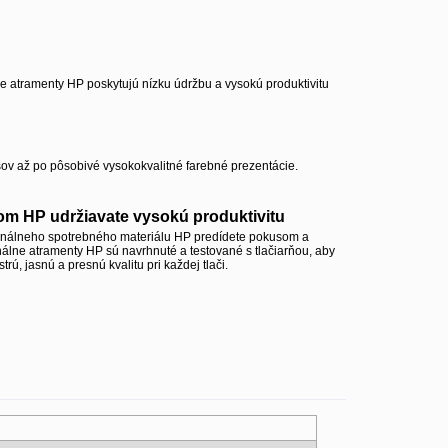
ne atramenty HP poskytujú nízku údržbu a vysokú produktivitu
ov až po pôsobivé vysokokvalitné farebné prezentácie.
m HP udržiavate vysokú produktivitu
nálneho spotrebného materiálu HP predídete pokusom a
nálne atramenty HP sú navrhnuté a testované s tlačiarňou, aby
trú, jasnú a presnú kvalitu pri každej tlači.