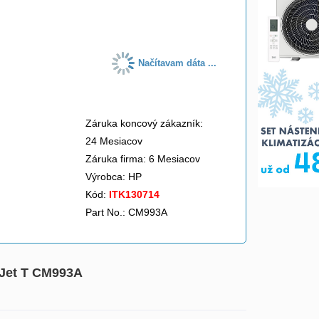
do košíka
Načítavam dáta ...
Záruka koncový zákazník:
24 Mesiacov
Záruka firma: 6 Mesiacov
Výrobca:
HP
Kód:
ITK130714
Part No.: CM993A
gnJet T CM993A