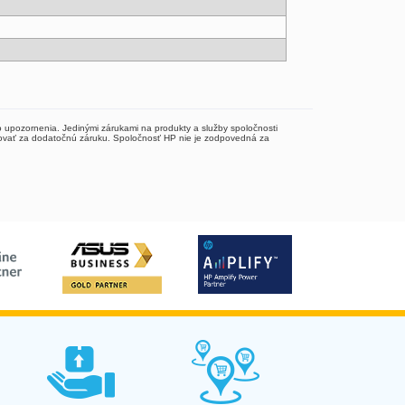
upozornenia. Jedinými zárukami na produkty a služby spoločnosti
vať za dodatočnú záruku. Spoločnosť HP nie je zodpovedná za