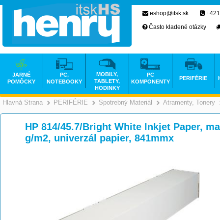
eshop@itsk.sk
+421
Často kladené otázky
MOBILY,
JARNÉ
PC,
PC
PERIFÉRIE
TABLETY,
POMÔCKY
NOTEBOOKY
KOMPONENTY
HODINKY
Hlavná Strana
PERIFÉRIE
Spotrebný Materiál
Atramenty, Tonery
>
>
>
HP 814/45.7/Bright White Inkjet Paper, m
g/m2, univerzál papier, 841mmx