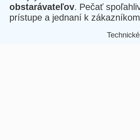
obstarávateľov
. Pečať spoľahli
prístupe a jednaní k zákazníkom a
Technické
Â
Â
Â