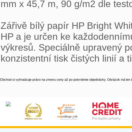
mm x 45,7 m, 90 g/m2 dle test
Zářivě bílý papír HP Bright Whit
HP a je určen ke každodennímu
výkresů. Speciálně upravený po
konzistentní tisk čistých linií 
Obchod si vyhradzuje právo na zmenu ceny až po potvrdenie objednávky. Obrázok má len il