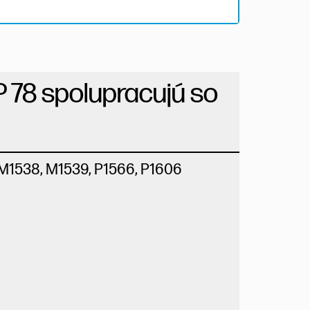
P 78 spolupracujú so
 M1538, M1539, P1566, P1606