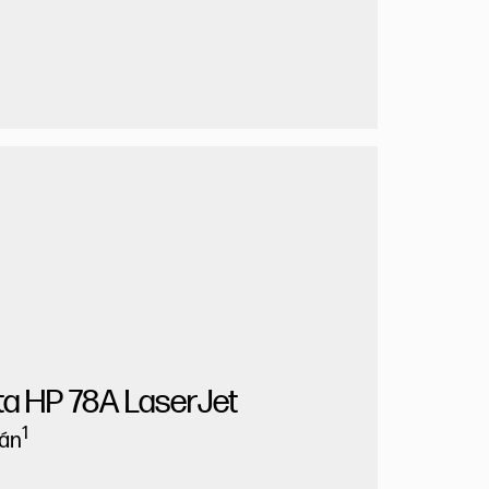
ta HP 78A LaserJet
1
rán