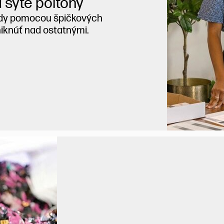
a sýte poltóny
ady pomocou špičkových
niknúť nad ostatnými.