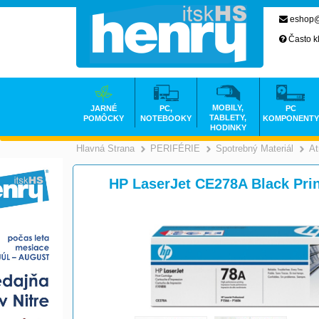
eshop@
Často k
MOBILY,
JARNÉ
PC,
PC
TABLETY,
POMÔCKY
NOTEBOOKY
KOMPONENTY
HODINKY
Hlavná Strana
PERIFÉRIE
Spotrebný Materiál
At
>
>
HP LaserJet CE278A Black Prin