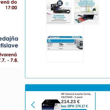
HP tisková kazeta černá,
CE278AD - 2 pack
214.23
€
bez DPH
174.17
€