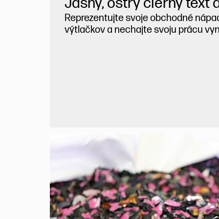
Jasný, ostrý čierny text 
Reprezentujte svoje obchodné náp
výtlačkov a nechajte svoju prácu vy