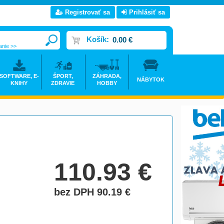
Registrovať sa
Prihlásiť sa
Košík:
0.00 €
anie >>
SOFTWARE, E-
ŠPORT,
ZÁHRADA,
NÁBYTOK
KNIHY
ZDRAVIE
HOBBY
110.93
€
bez DPH 90.19
€
do košíka