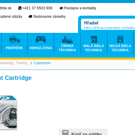
itsk.sk
+421 37 6503 908
Predajne a kontakty
ladené otázky
Sledovanie zásielky
Klikni SEM pre podrobné vyhľadáv
ČIERNA
MALÁ BIELA
VEĽKÁ BIELA
PERIFÉRIE
HERNÁ ZÓNA
TECHNIKA
TECHNIKA
TECHNIKA
ramenty, Tonery
Laserové
>
>
t Cartridge
Kúpiť na splátky.