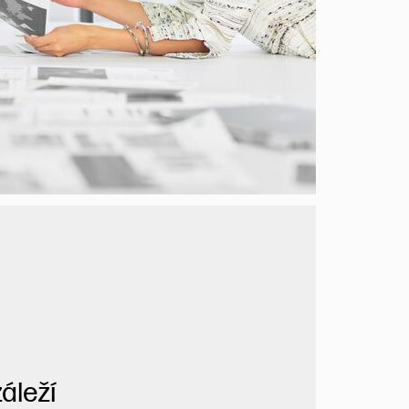
áleží