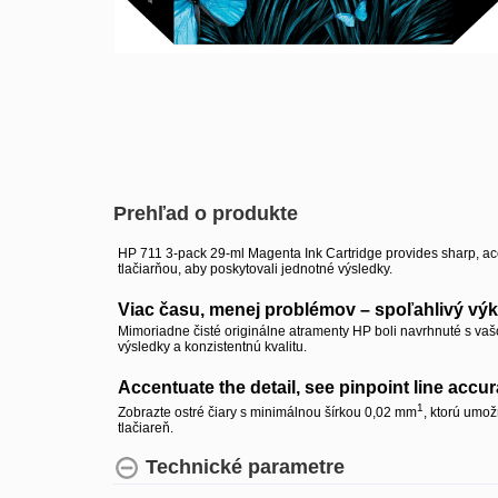
Prehľad o produkte
HP 711 3-pack 29-ml Magenta Ink Cartridge provides sharp, accu
tlačiarňou, aby poskytovali jednotné výsledky.
Viac času, menej problémov – spoľahlivý vý
Mimoriadne čisté originálne atramenty HP boli navrhnuté s vašo
výsledky a konzistentnú kvalitu.
Accentuate the detail, see pinpoint line accu
1
Zobrazte ostré čiary s minimálnou šírkou 0,02 mm
, ktorú umož
tlačiareň.
Technické parametre