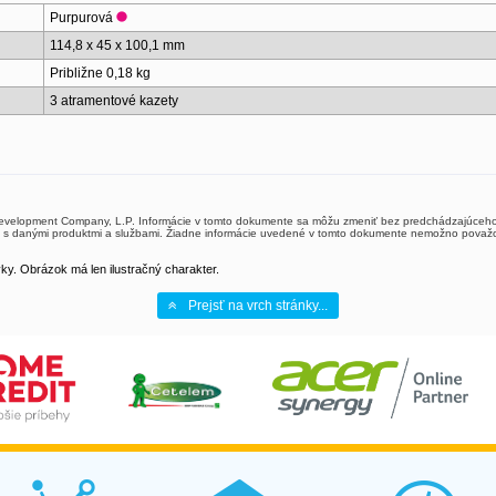
Purpurová
114,8 x 45 x 100,1 mm
Približne 0,18 kg
3 atramentové kazety
Development Company, L.P. Informácie v tomto dokumente sa môžu zmeniť bez predchádzajúceho 
s danými produktmi a službami. Žiadne informácie uvedené v tomto dokumente nemožno považo
y. Obrázok má len ilustračný charakter.
Prejsť na vrch stránky...