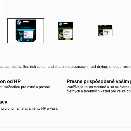
rate results. See rich colour and sharp line accuracy in fast-drying, smudge-resis
kon od HP
Presne prispôsobené vašim 
u tlačiarňou pre ostré a presné
Používajte 29 ml farebné a 38 ml čierne 
čiernych a farebných kaziet pre veľké ob
racy
ňujú originálne atramenty HP a vaša