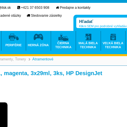
itsk.sk
+421 37 6503 908
Predajne a kontakty
ladené otázky
Sledovanie zásielky
Klikni SEM pre podrobné vyhľadáv
ČIERNA
MALÁ BIELA
VEĽKÁ BIELA
PERIFÉRIE
HERNÁ ZÓNA
TECHNIKA
TECHNIKA
TECHNIKA
ramenty, Tonery
Atramentové
>
>
1, magenta, 3x29ml, 3ks, HP DesignJet