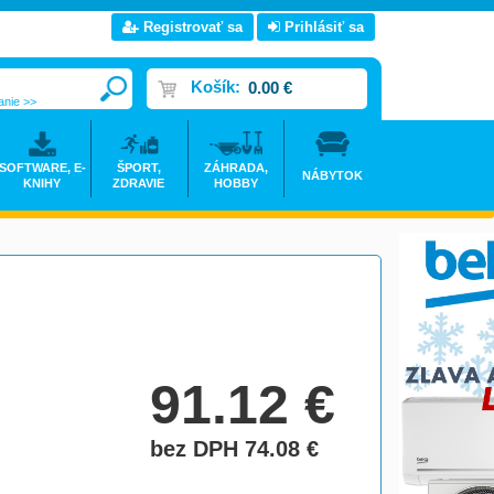
Registrovať sa
Prihlásiť sa
Košík:
0.00 €
anie >>
SOFTWARE, E-
ŠPORT,
ZÁHRADA,
NÁBYTOK
KNIHY
ZDRAVIE
HOBBY
91.12
€
bez DPH 74.08
€