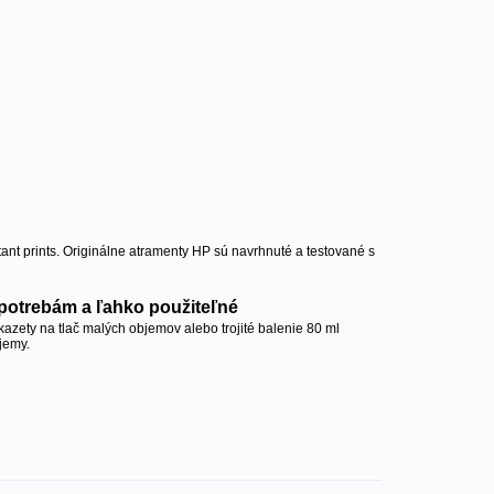
tant prints. Originálne atramenty HP sú navrhnuté a testované s
potrebám a ľahko použiteľné
kazety na tlač malých objemov alebo trojité balenie 80 ml
jemy.