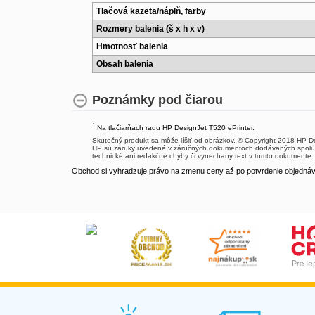
Tlačová kazeta/náplň, farby
Rozmery balenia (š x h x v)
Hmotnosť balenia
Obsah balenia
Poznámky pod čiarou
1
Na tlačiarňach radu HP DesignJet T520 ePrinter.
Skutočný produkt sa môže líšiť od obrázkov. © Copyright 2018 HP 
HP sú záruky uvedené v záručných dokumentoch dodávaných spolu 
technické ani redakčné chyby či vynechaný text v tomto dokumente.
Obchod si vyhradzuje právo na zmenu ceny až po potvrdenie objednávk