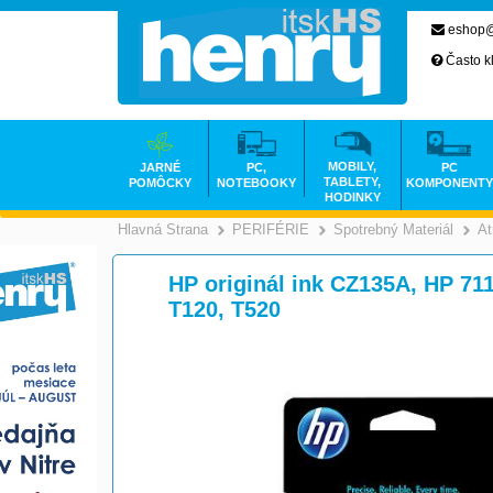
eshop@
Často k
MOBILY,
JARNÉ
PC,
PC
TABLETY,
POMÔCKY
NOTEBOOKY
KOMPONENTY
HODINKY
Hlavná Strana
PERIFÉRIE
Spotrebný Materiál
At
>
>
HP originál ink CZ135A, HP 71
T120, T520