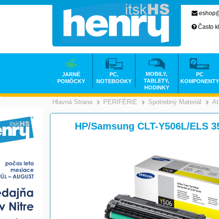
eshop@
Často k
MOBILY,
JARNÉ
PC,
PC
TABLETY,
POMÔCKY
NOTEBOOKY
KOMPONENTY
HODINKY
Hlavná Strana
PERIFÉRIE
Spotrebný Materiál
At
>
>
HP/Samsung CLT-Y506L/ELS 35