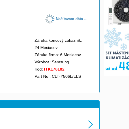
Načítavam dáta ...
Záruka koncový zákazník:
24 Mesiacov
Záruka firma: 6 Mesiacov
Výrobca:
Samsung
Kód:
ITK178182
Part No.: CLT-Y506L/ELS