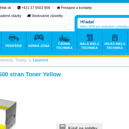
itsk.sk
+421 37 6503 908
Predajne a kontakty
ladené otázky
Sledovanie zásielky
Klikni SEM pre podrobné vyhľadáv
ČIERNA
MALÁ BIELA
VEĽKÁ BIELA
PERIFÉRIE
HERNÁ ZÓNA
TECHNIKA
TECHNIKA
TECHNIKA
ramenty, Tonery
Laserové
>
>
00 stran Toner Yellow
Kúpiť na splátky.