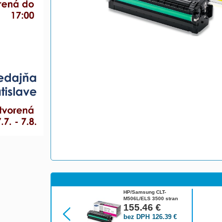
HP/Samsung CLT-
M506L/ELS 3500 stran
Toner Magenta
155.46
€
bez DPH
126.39
€