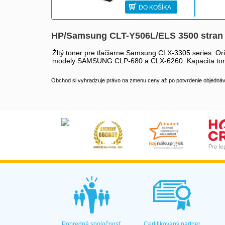
DO KOŠÍKA
HP/Samsung CLT-Y506L/ELS 3500 stran 
Žltý toner pre tlačiarne Samsung CLX-3305 series. Ori
modely SAMSUNG CLP-680 a CLX-6260. Kapacita tonera
Obchod si vyhradzuje právo na zmenu ceny až po potvrdenie objednávk
Popredná spoločnosť
Certifikovaný partner