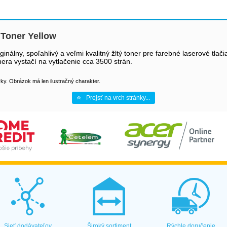
Toner Yellow
ginálny, spoľahlivý a veľmi kvalitný žltý toner pre farebné laserové 
 vystačí na vytlačenie cca 3500 strán.
y. Obrázok má len ilustračný charakter.
Prejsť na vrch stránky...
Sieť dodávateľov
Široký sortiment
Rýchle doručenie