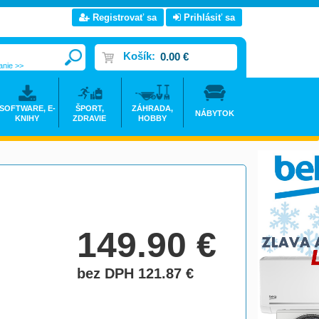
Registrovať sa
Prihlásiť sa
Košík:
0.00 €
anie >>
SOFTWARE, E-
ŠPORT,
ZÁHRADA,
NÁBYTOK
KNIHY
ZDRAVIE
HOBBY
149.90
€
bez DPH 121.87
€
do košíka