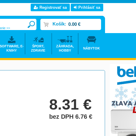
Registrovať sa
Prihlásiť sa
Košík:
0.00 €
anie >>
SOFTWARE, E-
ŠPORT,
ZÁHRADA,
NÁBYTOK
KNIHY
ZDRAVIE
HOBBY
8.31
€
bez DPH 6.76
€
do košíka