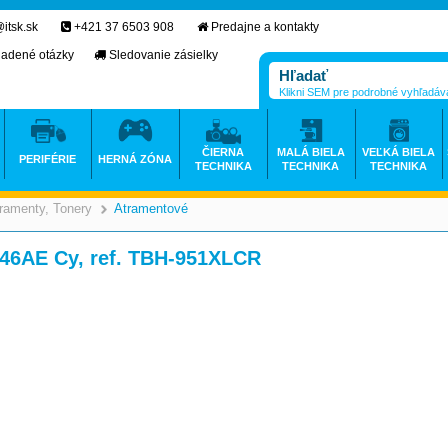
itsk.sk
+421 37 6503 908
Predajne a kontakty
ladené otázky
Sledovanie zásielky
Klikni SEM pre podrobné vyhľadáv
ČIERNA
MALÁ BIELA
VEĽKÁ BIELA
PERIFÉRIE
HERNÁ ZÓNA
TECHNIKA
TECHNIKA
TECHNIKA
ramenty, Tonery
Atramentové
>
>
046AE Cy, ref. TBH-951XLCR