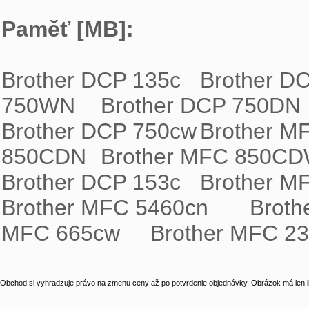
Paměť [MB]:
Brother DCP 135c	Brother DCP 150c	Brother DCP 330c	Brother DCP 
750WN	Brother DCP 750DN	Brother DCP 540cn	Brother MFC 240CN	
Brother DCP 750cw	Brother MFC 845CW	Brother DCP 130c	Brother MFC 
850CDN	Brother MFC 850CDWN	Brother MFC 3360CN	Brother Fax 1360	
Brother DCP 153c	Brother MFC 440cn	Brother DCP 157c	Brother MFC 260c	
Brother MFC 5460cn	Brother MFC 5860cn	Brother MFC 660cn	Brother 
MFC 665cw	Brother MFC 
Obchod si vyhradzuje právo na zmenu ceny až po potvrdenie objednávky. Obrázok má len il