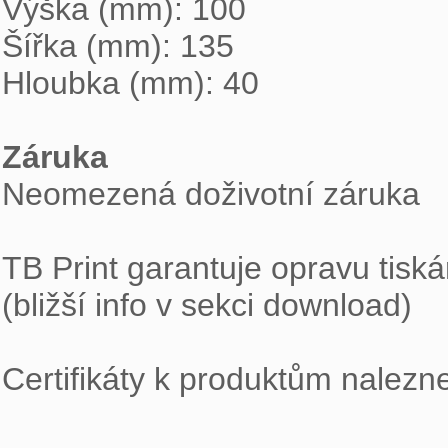
Výška (mm): 100

Šířka (mm): 135

Hloubka (mm): 40

Záruka

Neomezená doživotní záruka

TB Print garantuje opravu tiská
(bližší info v sekci download)

Certifikáty k produktům nalezne