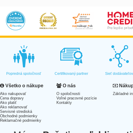
Popredná spoločnosť
Certifikovaný partner
Sieť dodávateľo
Všetko o nákupe
O nás
Nákup 
Ako nakupovať
O spoločnosti
Základné in
Cena dopravy
Voľné pracovné pozície
Ako platiť
Kontakty
Ako reklamovať
Servisné strediská
Obchodné podmienky
Reklamačné podmienky