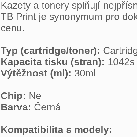
Kazety a tonery splňují nejpřísn
TB Print je synonymum pro dokona
cenu.

Typ (cartridge/toner):
Kapacita tisku (stran):
Výtěžnost (ml):
 30ml

Chip:
Barva:
 Černá

Kompatibilita s modely: