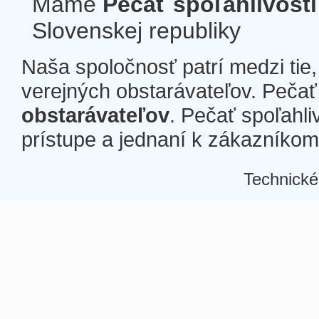
Máme
Pečať spoľahlivosti
Slovenskej republiky
Naša spoločnosť patrí medzi tie
verejných obstarávateľov. Pečať 
obstarávateľov
. Pečať spoľahli
prístupe a jednaní k zákazníkom a
Technické
Â
Â
Â