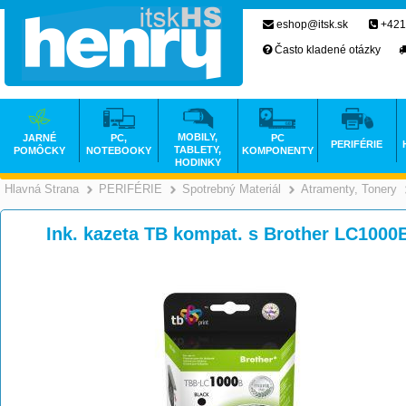
eshop@itsk.sk
+421
Často kladené otázky
MOBILY,
JARNÉ
PC,
PC
PERIFÉRIE
TABLETY,
POMÔCKY
NOTEBOOKY
KOMPONENTY
HODINKY
Hlavná Strana
PERIFÉRIE
Spotrebný Materiál
Atramenty, Tonery
>
>
>
Ink. kazeta TB kompat. s Brother LC100