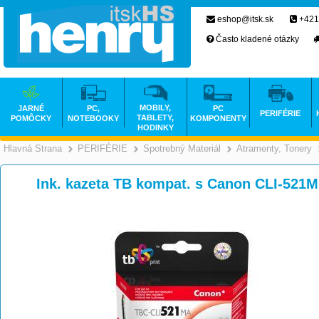
eshop@itsk.sk
+421
Často kladené otázky
MOBILY,
JARNÉ
PC,
PC
PERIFÉRIE
TABLETY,
POMÔCKY
NOTEBOOKY
KOMPONENTY
HODINKY
Hlavná Strana
PERIFÉRIE
Spotrebný Materiál
Atramenty, Tonery
>
>
>
Ink. kazeta TB kompat. s Canon CLI-521