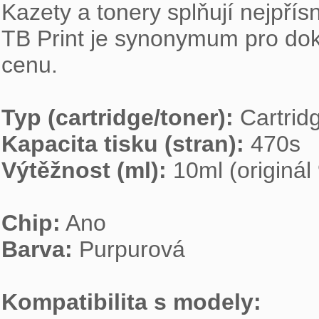
Kazety a tonery splňují nejpřísn
TB Print je synonymum pro dokona
cenu.

Typ (cartridge/toner):
Kapacita tisku (stran):
Výtěžnost (ml):
 10ml (originál 
Chip:
Barva:
 Purpurová

Kompatibilita s modely: