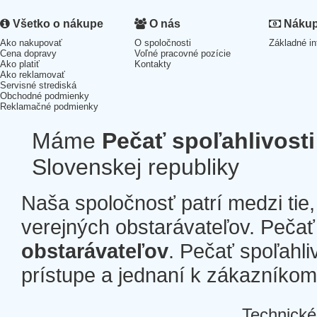
Všetko o nákupe
O nás
Nákup 
Ako nakupovať
O spoločnosti
Základné in
Cena dopravy
Voľné pracovné pozície
Ako platiť
Kontakty
Ako reklamovať
Servisné strediská
Obchodné podmienky
Reklamačné podmienky
Máme
Pečať spoľahlivosti
Slovenskej republiky
Naša spoločnosť patrí medzi tie
verejných obstarávateľov. Pečať 
obstarávateľov
. Pečať spoľahli
prístupe a jednaní k zákazníkom a
Technické