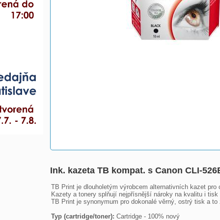
Ink. kazeta TB kompat. s Canon CLI-52
TB Print je dlouholetým výrobcem alternativních kazet pro 
Kazety a tonery splňují nejpřísnější nároky na kvalitu i tisk
TB Print je synonymum pro dokonalé věrný, ostrý tisk a to z
Typ (cartridge/toner): 