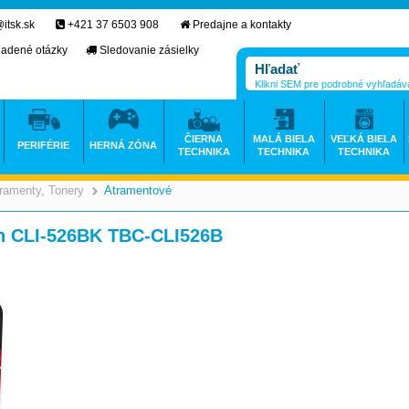
itsk.sk
+421 37 6503 908
Predajne a kontakty
ladené otázky
Sledovanie zásielky
Klikni SEM pre podrobné vyhľadáv
ČIERNA
MALÁ BIELA
VEĽKÁ BIELA
PERIFÉRIE
HERNÁ ZÓNA
TECHNIKA
TECHNIKA
TECHNIKA
ramenty, Tonery
Atramentové
>
>
on CLI-526BK TBC-CLI526B