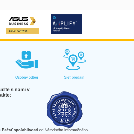
Osobný odber
Sieť predajní
ďte s nami v
akte:
e
Pečať spoľahlivosti
od Národného informačného