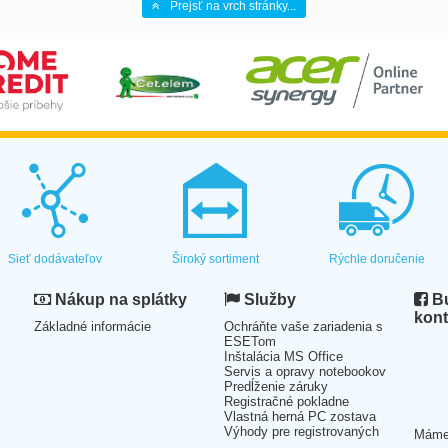
Prejsť na vrch stránky...
Sieť dodávateľov
Široký sortiment
Rýchle doručenie
Nákup na splátky
Služby
Bu
kont
Základné informácie
Ochráňte vaše zariadenia s
ESETom
Inštalácia MS Office
Servis a opravy notebookov
Predĺženie záruky
Registračné pokladne
Vlastná herná PC zostava
Výhody pre registrovaných
Mám