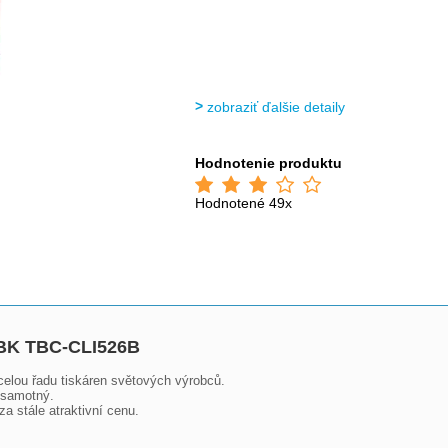
zobraziť ďalšie detaily
Hodnotenie produktu
Hodnotené 49x
6BK TBC-CLI526B
celou řadu tiskáren světových výrobců. 

 samotný.

a stále atraktivní cenu.
