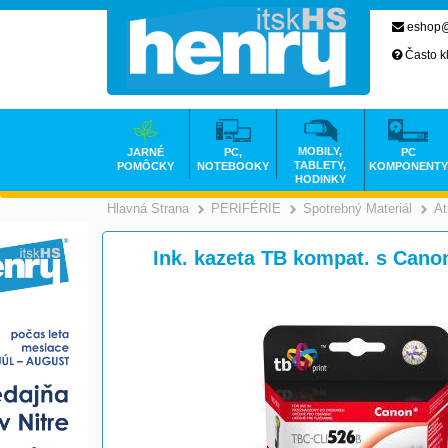
eshop@
Často k
MOBILY,
JARNÉ
PC,
PC
TABLETY,
POMÔCKY
NOTEBOOKY
KOMPONENTY
HODINKY
Hlavná Strana
PERIFÉRIE
Spotrebný Materiál
At
>
>
Ink. kazeta TB kompat. s Can