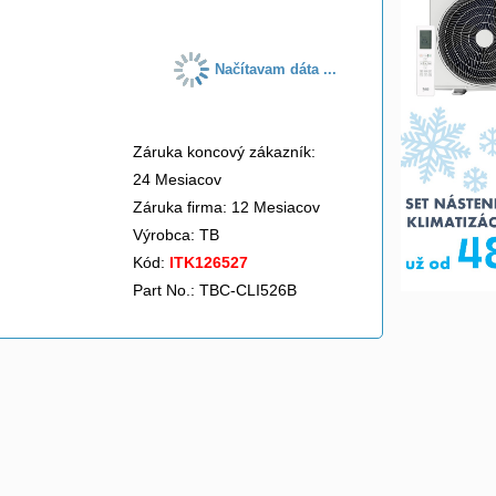
Načítavam dáta ...
Záruka koncový zákazník:
24 Mesiacov
Záruka firma: 12 Mesiacov
Výrobca:
TB
Kód:
ITK126527
Part No.: TBC-CLI526B