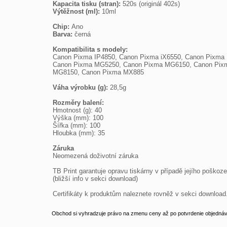
Kapacita tisku (stran): 
Výtěžnost (ml): 
10ml

Chip: 
Barva: 
černá

Kompatibilita s modely:

Canon Pixma IP4850, Canon Pixma iX6550, Canon Pixma
Canon Pixma MG5250, Canon Pixma MG6150, Canon Pixm
MG8150, Canon Pixma MX885

Váha výrobku (g): 
28,5g

Rozměry balení: 

Hmotnost (g): 40

Výška (mm): 100

Šířka (mm): 100

Hloubka (mm): 35

Záruka

Neomezená doživotní záruka

TB Print garantuje opravu tiskárny v případě jejího poškozen
(bližší info v sekci download)

Certifikáty k produktům naleznete rovněž v sekci download
Obchod si vyhradzuje právo na zmenu ceny až po potvrdenie objednávk