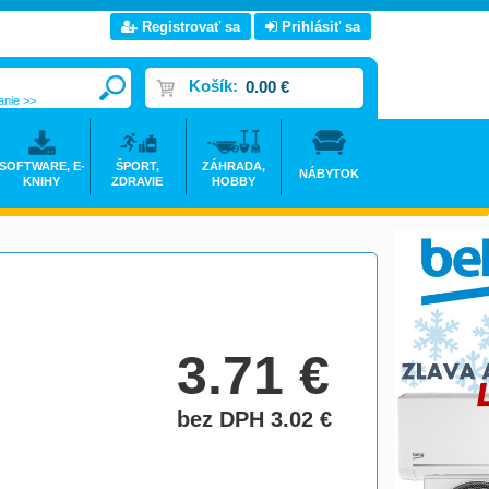
Registrovať sa
Prihlásiť sa
Košík:
0.00 €
anie >>
SOFTWARE, E-
ŠPORT,
ZÁHRADA,
NÁBYTOK
KNIHY
ZDRAVIE
HOBBY
3.71
€
bez DPH 3.02
€
do košíka