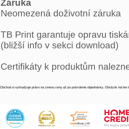
Záruka

Neomezená doživotní záruka

TB Print garantuje opravu tiská
(bližší info v sekci download)

Certifikáty k produktům nalezn
Obchod si vyhradzuje právo na zmenu ceny až po potvrdenie objednávky. Obrázok má len il