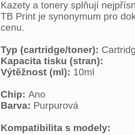
Kazety a tonery splňují nejpřísn
TB Print je synonymum pro dokona
cenu.

Typ (cartridge/toner): 
Kapacita tisku (stran): 
Výtěžnost (ml): 
10ml

Chip: 
Barva: 
Purpurová

Kompatibilita s modely: