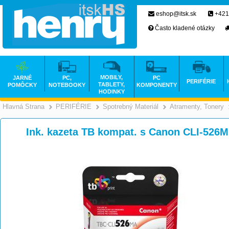
eshop@itsk.sk
+421
Často kladené otázky
MOBILY,
JARNÉ
PC,
PC
PERIFÉRIE
TABLETY,
POMÔCKY
NOTEBOOKY
KOMPONENTY
HODINKY
Hlavná Strana
PERIFÉRIE
Spotrebný Materiál
Atramenty, Tonery
>
>
>
Ink. kazeta TB kompat. s Canon CLI-52