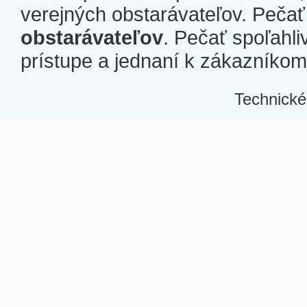
verejných obstarávateľov. Pečať 
obstarávateľov
. Pečať spoľahli
prístupe a jednaní k zákazníkom a
Technické
Â
Â
Â