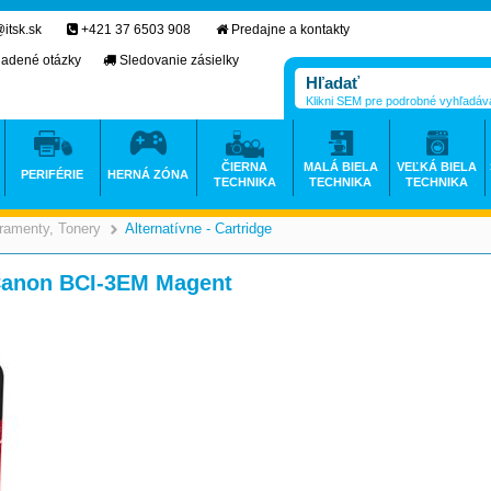
itsk.sk
+421 37 6503 908
Predajne a kontakty
ladené otázky
Sledovanie zásielky
Klikni SEM pre podrobné vyhľadáv
ČIERNA
MALÁ BIELA
VEĽKÁ BIELA
PERIFÉRIE
HERNÁ ZÓNA
TECHNIKA
TECHNIKA
TECHNIKA
ramenty, Tonery
Alternatívne - Cartridge
>
>
 Canon BCI-3EM Magent