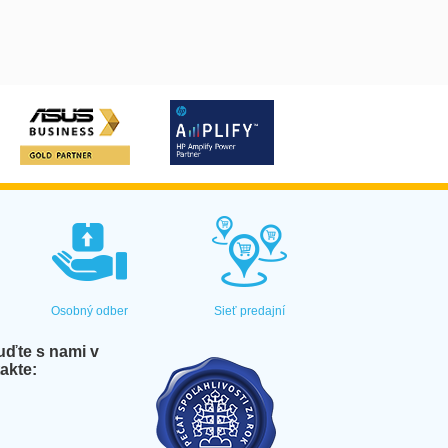
Osobný odber
Sieť predajní
ďte s nami v
akte: