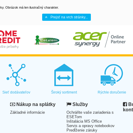
y. Obrázok má len ilustračný charakter.
Prejsť na vrch stránky...
Sieť dodávateľov
Široký sortiment
Rýchle doručenie
Nákup na splátky
Služby
Bu
kont
Základné informácie
Ochráňte vaše zariadenia s
ESETom
Inštalácia MS Office
Servis a opravy notebookov
Predĺženie záruky