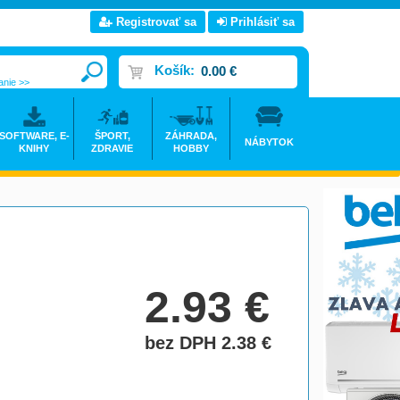
Registrovať sa
Prihlásiť sa
Košík:
0.00 €
anie >>
SOFTWARE, E-
ŠPORT,
ZÁHRADA,
NÁBYTOK
KNIHY
ZDRAVIE
HOBBY
2.93
€
bez DPH 2.38
€
do košíka