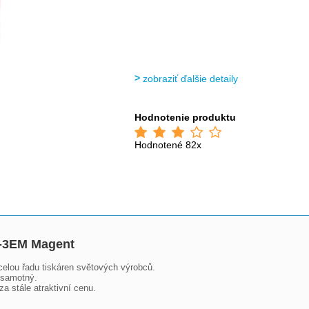
zobraziť ďalšie detaily
Hodnotenie produktu
Hodnotené 82x
I-3EM Magent
celou řadu tiskáren světových výrobců. 

 samotný.

a stále atraktivní cenu.
