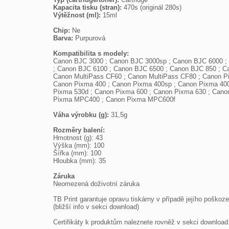
Kapacita tisku (stran): 
Výtěžnost (ml): 
15ml

Chip: 
Barva: 
Purpurová

Kompatibilita s modely:

Canon BJC 3000 ; Canon BJC 3000sp ; Canon BJC 6000 ;
; Canon BJC 6100 ; Canon BJC 6500 ; Canon BJC 850 ; Ca
Canon MultiPass CF60 ; Canon MultiPass CF80 ; Canon P
Canon Pixma 400 ; Canon Pixma 400sp ; Canon Pixma 400
Pixma 530d ; Canon Pixma 600 ; Canon Pixma 630 ; Cano
Pixma MPC400 ; Canon Pixma MPC600f

Váha výrobku (g): 
31,5g

Rozměry balení: 

Hmotnost (g): 43

Výška (mm): 100

Šířka (mm): 100

Hloubka (mm): 35

Záruka

Neomezená doživotní záruka

TB Print garantuje opravu tiskárny v případě jejího poškozen
(bližší info v sekci download)

Certifikáty k produktům naleznete rovněž v sekci download