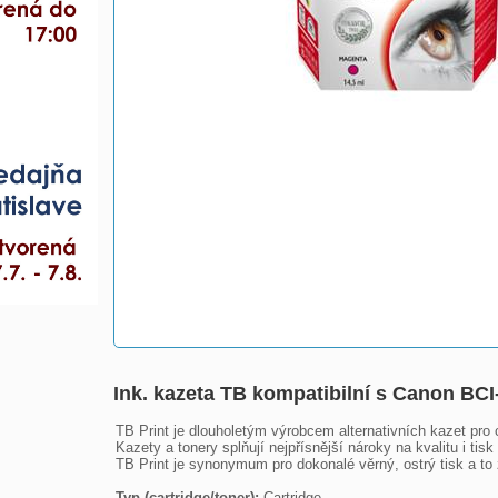
Ink. kazeta TB kompatibilní s Canon BC
TB Print je dlouholetým výrobcem alternativních kazet pro 
Kazety a tonery splňují nejpřísnější nároky na kvalitu i tisk
TB Print je synonymum pro dokonalé věrný, ostrý tisk a to z
Typ (cartridge/toner): 