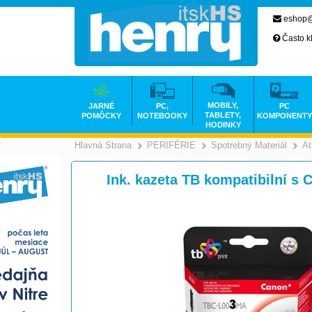
eshop@
Často k
MOBILY,
JARNÉ
PC,
PC
TABLETY,
POMÔCKY
NOTEBOOKY
KOMPONENTY
HODINKY
Hlavná Strana
PERIFÉRIE
Spotrebný Materiál
At
>
>
Ink. kazeta TB kompatibilní s