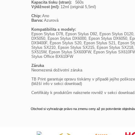
Kapacita tisku (stran):
Výtěžnost (ml):
 12ml (originál 5,5ml)

Chip:
Barva:
 Azurová

Kompatibilita s modely:

Epson Stylus D78, Epson Stylus D92, Epson Stylus D120
DX5050, Epson Stylus DX6000, Epson Stylus DX6050, Eps
DX9400F, Epson Stylus S20, Epson Stylus S21, Epson St
Stylus SX210, Epson Stylus SX215, Epson Stylus SX218,
SX515W, Epson Stylus SX600FW, Epson Stylus SX610FW, E
Stylus Office BX610FW

Záruka

Neomezená doživotní záruka

TB Print garantuje opravu tiskárny v případě jejího poškozen
(bližší info v sekci download)

Certifikáty k produktům naleznete rovněž v sekci download.
Obchod si vyhradzuje právo na zmenu ceny až po potvrdenie objednávk