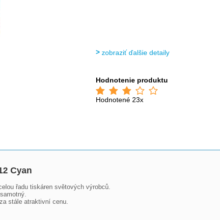
zobraziť ďalšie detaily
Hodnotenie produktu
Hodnotené 23x
712 Cyan
celou řadu tiskáren světových výrobců.

 samotný.

a stále atraktivní cenu.
