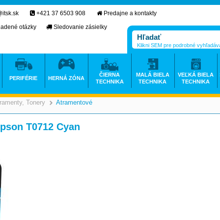
itsk.sk
+421 37 6503 908
Predajne a kontakty
ladené otázky
Sledovanie zásielky
Klikni SEM pre podrobné vyhľadáv
ČIERNA
MALÁ BIELA
VEĽKÁ BIELA
PERIFÉRIE
HERNÁ ZÓNA
TECHNIKA
TECHNIKA
TECHNIKA
ramenty, Tonery
Atramentové
>
>
 Epson T0712 Cyan