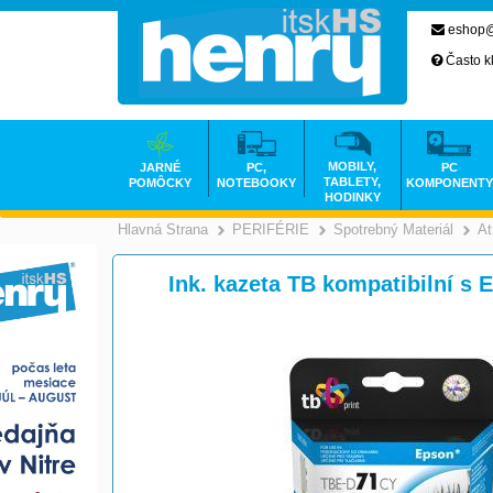
eshop@
Často k
MOBILY,
JARNÉ
PC,
PC
TABLETY,
POMÔCKY
NOTEBOOKY
KOMPONENTY
HODINKY
Hlavná Strana
PERIFÉRIE
Spotrebný Materiál
At
>
>
Ink. kazeta TB kompatibilní s