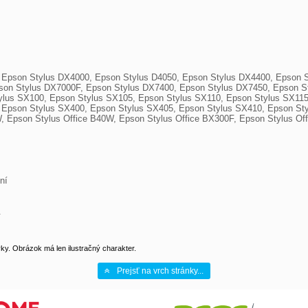
, Epson Stylus DX4000, Epson Stylus D4050, Epson Stylus DX4400, Epson S
on Stylus DX7000F, Epson Stylus DX7400, Epson Stylus DX7450, Epson St
ylus SX100, Epson Stylus SX105, Epson Stylus SX110, Epson Stylus SX115
 Epson Stylus SX400, Epson Stylus SX405, Epson Stylus SX410, Epson Sty
pson Stylus Office B40W, Epson Stylus Office BX300F, Epson Stylus Off
í



y. Obrázok má len ilustračný charakter.
Prejsť na vrch stránky...