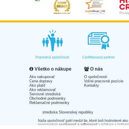
Popredná spoločnosť
Certifikovaný partner
Všetko o nákupe
O nás
Ako nakupovať
O spoločnosti
Cena dopravy
Voľné pracovné pozície
Ako platiť
Kontakty
Ako reklamovať
Servisné strediská
Obchodné podmienky
Reklamačné podmienky
strediska Slovenskej republiky
Naša spoločnosť patrí medzi tie, ktoré boli hodnotené ako
reprezentuje
serióznosť a odbornosť
v prístupe a jednaní