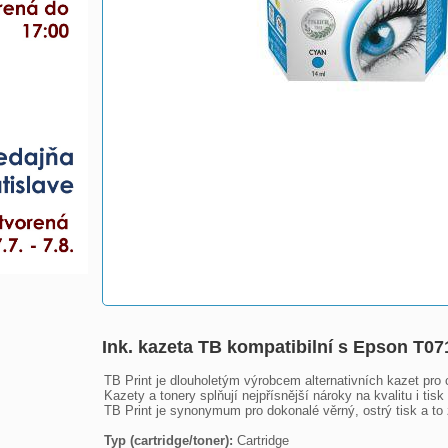
Ink. kazeta TB kompatibilní s Epson T0
TB Print je dlouholetým výrobcem alternativních kazet pro 
Kazety a tonery splňují nejpřísnější nároky na kvalitu i tisk
TB Print je synonymum pro dokonalé věrný, ostrý tisk a to z
Typ (cartridge/toner):