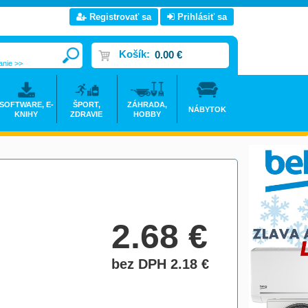
Registrovať sa
Prihlásiť sa
Košík:
0.00 €
anie >>
SOFTWARE, E-
ŠPORT,
ZÁHRADA,
NÁBYTOK
KNIHY
ZDRAVIE
HOBBY
2.68
€
bez DPH 2.18
€
do košíka