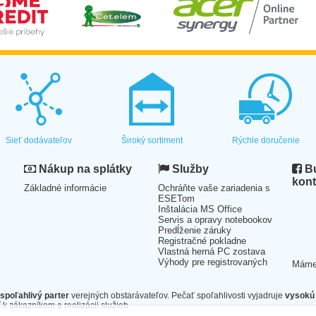
Sieť dodávateľov
Široký sortiment
Rýchle doručenie
Nákup na splátky
Služby
Bu
kont
Základné informácie
Ochráňte vaše zariadenia s
ESETom
Inštalácia MS Office
Servis a opravy notebookov
Predĺženie záruky
Registračné pokladne
Vlastná herná PC zostava
Výhody pre registrovaných
Mám
spoľahlivý parter
verejných obstarávateľov. Pečať spoľahlivosti vyjadruje
vysokú 
 k zákazníkom a realizácii služieb.