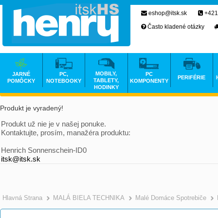
eshop@itsk.sk
+421
Často kladené otázky
MOBILY,
JARNÉ
PC,
PC
PERIFÉRIE
TABLETY,
POMÔCKY
NOTEBOOKY
KOMPONENTY
HODINKY
Produkt je vyradený!
Produkt už nie je v našej ponuke.
Kontaktujte, prosím, manažéra produktu:
Henrich Sonnenschein-ID0
itsk@itsk.sk
Hlavná Strana
MALÁ BIELA TECHNIKA
Malé Domáce Spotrebiče