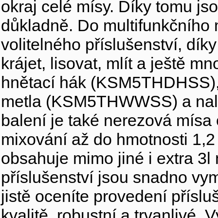
okraj celé mísy. Díky tomu js
důkladně. Do multifunkčního m
volitelného příslušenství, dí
krájet, lisovat, mlít a ještě
hnětací hák (KSM5THDHSS),
metla (KSM5THWWSS) a nalév
balení je také nerezová mísa 
mixování až do hmotnosti 1,2 
obsahuje mimo jiné i extra 3
příslušenství jsou snadno vy
jistě oceníte provedení příslu
kvalitě, robustní a trvanlivé