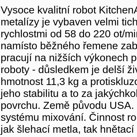
Vysoce kvalitní robot Kitch
metalízy je vybaven velmi t
rychlostmi od 58 do 220 ot/m
namísto běžného řemene zabe
pracují na nižších výkonech
roboty - důsledkem je delší ž
hmotnost 11,3 kg a protiskl
jeho stabilitu a to za jakých
povrchu. Země původu USA. R
systému mixování. Činnost rob
jak šlehací metla, tak hnětac