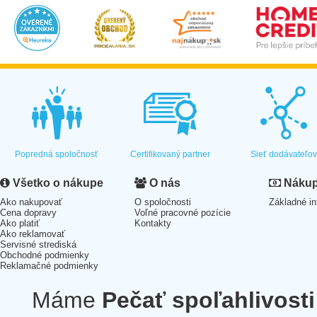
Popredná spoločnosť
Certifikovaný partner
Sieť dodávateľo
Všetko o nákupe
O nás
Nákup 
Ako nakupovať
O spoločnosti
Základné in
Cena dopravy
Voľné pracovné pozície
Ako platiť
Kontakty
Ako reklamovať
Servisné strediská
Obchodné podmienky
Reklamačné podmienky
Máme
Pečať spoľahlivosti