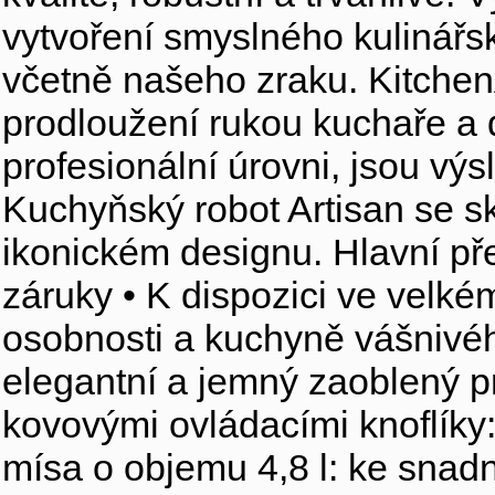
vytvoření smyslného kulinářs
včetně našeho zraku. Kitchen
prodloužení rukou kuchaře a d
profesionální úrovni, jsou výs
Kuchyňský robot Artisan se s
ikonickém designu. Hlavní pře
záruky • K dispozici ve velké
osobnosti a kuchyně vášnivéh
elegantní a jemný zaoblený pr
kovovými ovládacími knoflíky:
mísa o objemu 4,8 l: ke snadn