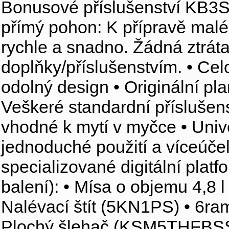
Bonusové příslušenství KB3SS
přímý pohon: K přípravě maléh
rychle a snadno. Žádná ztrá
doplňky/příslušenstvím. • Cel
odolný design • Originální pl
Veškeré standardní příslušenst
vhodné k mytí v myčce • Unive
jednoduché použití a víceúčel
specializované digitální platf
balení): • Mísa o objemu 4,8
Nalévací štít (5KN1PS) • 6
Plochý šlehač (KSM5THFBSS