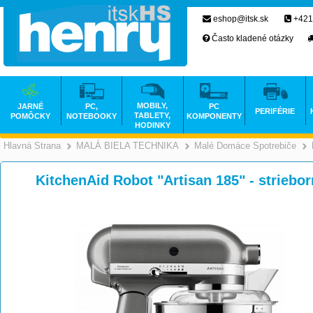
eshop@itsk.sk
+421
Často kladené otázky
MOBILY,
JARNÉ
PC,
PC
PERIFÉRIE
TABLETY,
POMÔCKY
NOTEBOOKY
KOMPONENTY
HODINKY
Hlavná Strana
MALÁ BIELA TECHNIKA
Malé Domáce Spotrebiče
>
>
KitchenAid Robot "Artisan 185" - strie