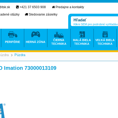
itsk.sk
+421 37 6503 908
Predajne a kontakty
ladené otázky
Sledovanie zásielky
Klikni SEM pre podrobné vyhľadáv
ČIERNA
MALÁ BIELA
VEĽKÁ BIELA
PERIFÉRIE
HERNÁ ZÓNA
TECHNIKA
TECHNIKA
TECHNIKA
Púzdra
Púzdra
>
>
D Imation 73000013109