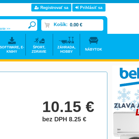
Registrovať sa
Prihlásiť sa
Košík:
0.00 €
anie >>
SOFTWARE, E-
ŠPORT,
ZÁHRADA,
NÁBYTOK
KNIHY
ZDRAVIE
HOBBY
10.15
€
bez DPH 8.25
€
do košíka