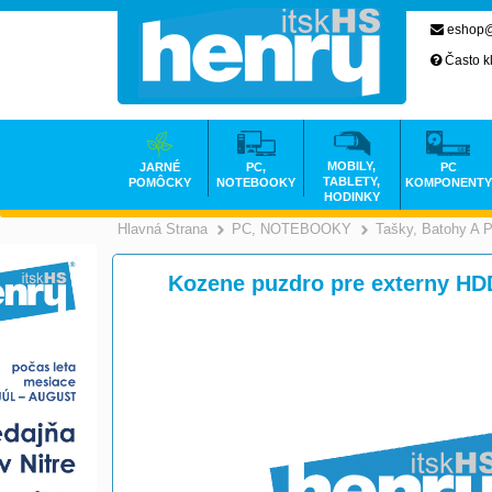
eshop@
Často k
MOBILY,
JARNÉ
PC,
PC
TABLETY,
POMÔCKY
NOTEBOOKY
KOMPONENTY
HODINKY
Hlavná Strana
PC, NOTEBOOKY
Tašky, Batohy A 
>
Kozene puzdro pre externy HD