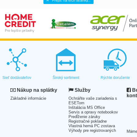
Prejsť na vrch stránky...
Sieť dodávateľov
Široký sortiment
Rýchle doručenie
Nákup na splátky
Služby
Bu
kont
Základné informácie
Ochráňte vaše zariadenia s
ESETom
Inštalácia MS Office
Servis a opravy notebookov
Predĺženie záruky
Registračné pokladne
Vlastná herná PC zostava
Výhody pre registrovaných
Mám