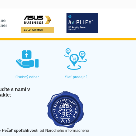
Osobný odber
Sieť predajní
ďte s nami v
akte:
e
Pečať spoľahlivosti
od Národného informačného