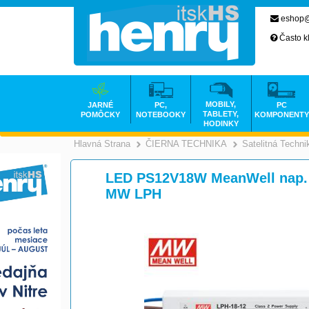
eshop@
Často k
MOBILY,
JARNÉ
PC,
PC
TABLETY,
POMÔCKY
NOTEBOOKY
KOMPONENTY
HODINKY
Hlavná Strana
ČIERNA TECHNIKA
Satelitná Techni
>
LED PS12V18W MeanWell nap.
MW LPH