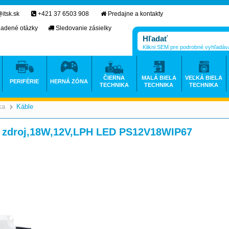
itsk.sk
+421 37 6503 908
Predajne a kontakty
ladené otázky
Sledovanie zásielky
Klikni SEM pre podrobné vyhľadáv
ČIERNA
MALÁ BIELA
VEĽKÁ BIELA
PERIFÉRIE
HERNÁ ZÓNA
TECHNIKA
TECHNIKA
TECHNIKA
ka
Káble
>
>
 zdroj,18W,12V,LPH LED PS12V18WIP67