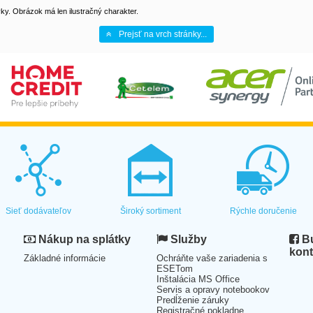
y. Obrázok má len ilustračný charakter.
Prejsť na vrch stránky...
Sieť dodávateľov
Široký sortiment
Rýchle doručenie
Nákup na splátky
Služby
Bu
kont
Základné informácie
Ochráňte vaše zariadenia s
ESETom
Inštalácia MS Office
Servis a opravy notebookov
Predĺženie záruky
Registračné pokladne