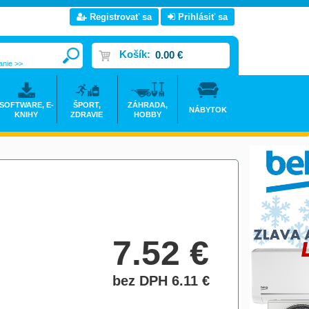
Registrovať sa
Prihlásiť sa
Košík:
0.00 €
anie >>
SOFTWARE, E-
ŠPORT,
ZÁHRADA,
NÁBYTOK
KNIHY
ZDRAVIE
HOBBY
7.52
€
bez DPH 6.11
€