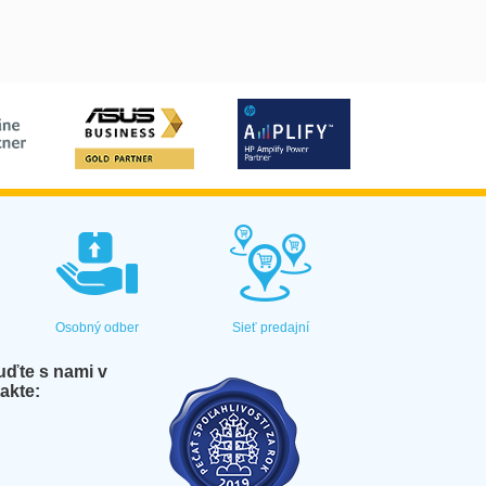
Osobný odber
Sieť predajní
ďte s nami v
akte: