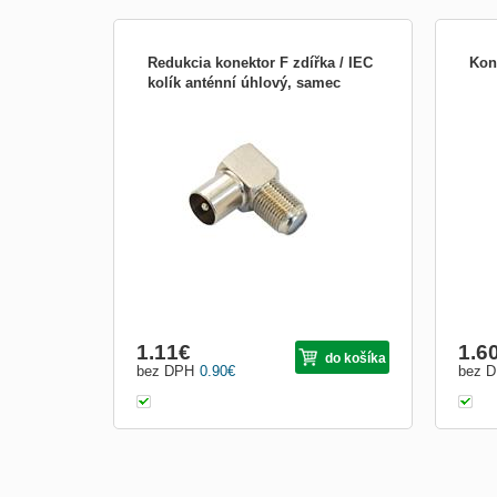
Redukcia konektor F zdířka / IEC
Kon
kolík anténní úhlový, samec
Anténna redukcia uhlová 90 ° samec.
Kone
Konektory F (zdierka) na IEC (kolík).
prep
resp
kabe
12 al
1.11
€
1.6
do košíka
bez DPH
0.90
€
bez 