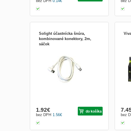
bez DPH
0.14
€
bez 
Solight účastnícka šnúra,
Viv
kombinované konektory, 2m,
sáčok
koaxiálny kábel 3C2V kombinované
Frek
konektory dĺžka: 2m farba: biela
Citl
1.92
€
7.4
do košíka
bez DPH
1.56
€
bez 