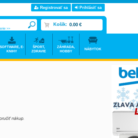
Registrovať sa
Prihlásiť sa
Košík:
0.00 €
anie >>
SOFTWARE, E-
ŠPORT,
ZÁHRADA,
NÁBYTOK
KNIHY
ZDRAVIE
HOBBY