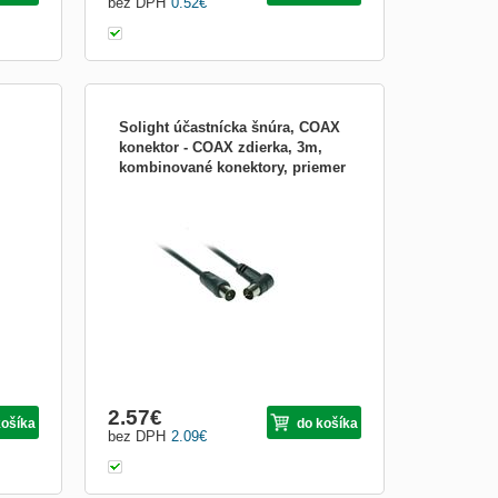
bez DPH
0.52
€
Solight účastnícka šnúra, COAX
konektor - COAX zdierka, 3m,
kombinované konektory, priemer
ovým
koaxiálny kábel s medeným vodičom na
4,5mm, b
prepojenie antény a AV zariadenie COAX
konektor - COAX zdierka, komb.
konektory priemer kábla: 4,5mm balenie:
blister dĺžka: 3m
2.57
€
košíka
do košíka
bez DPH
2.09
€