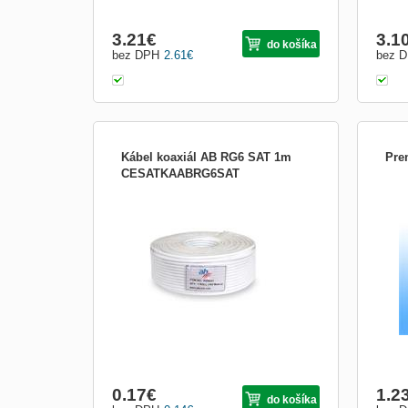
3.21
€
3.1
do košíka
bez DPH
2.61
€
bez 
Kábel koaxiál AB RG6 SAT 1m
Pre
CESATKAABRG6SAT
Celomedený koaxiálny kábel, pen.
BNC 
dielektrikum, celomedenné jadro aj
RG58
opletenie, metrážovaný, 1 m
0.17
€
1.2
do košíka