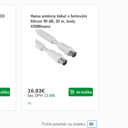
LED
Hama anténny kábel s feritovým
filtrom 90 dB, 20 m, biely
43586hama
16.83
€
košíka
do košíka
bez DPH
13.68
€
Počet položiek na stránku: