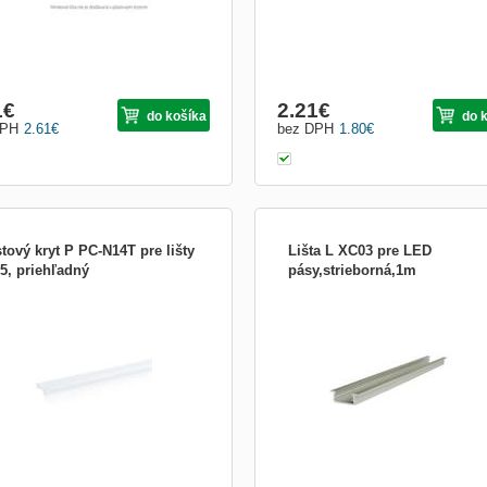
1
€
2.21
€
do košíka
do 
DPH
2.61
€
bez DPH
1.80
€
tový kryt P PC-N14T pre lišty
Lišta L XC03 pre LED
5, priehľadný
pásy,strieborná,1m
A P PC-N14T transparentná,
Hliníkový profil pre LED pásy do šírk
akávacia. Cena je uvedená za 1 m
mm má chladiacu a dekoračnú funkci
tového krytu. Dodáva sa iba v
Vhodné pre zafrézovanie do nábytku.
etrovej dĺžke. Hliníková lišta nie je
Strieborný odtieň. Cena je uvedená z
sťou a objednáva sa samostatne. Pri
m. Dodávané v dĺžke 2 m. Šírka 23 
návke hliníkových líšt a plastových
výška 9 mm, dĺžka 2000 mm, farba
ov účtujeme balné za použ
strieborná, šírka LED pásu d