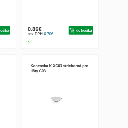
Obrázkami
Výpis
0.86
€
košíka
do košíka
bez DPH
0.70
€
Koncovka K XC03 strieborná pre
lišty C03
y 13
LISTA K XC03
u.
a 1
mm,