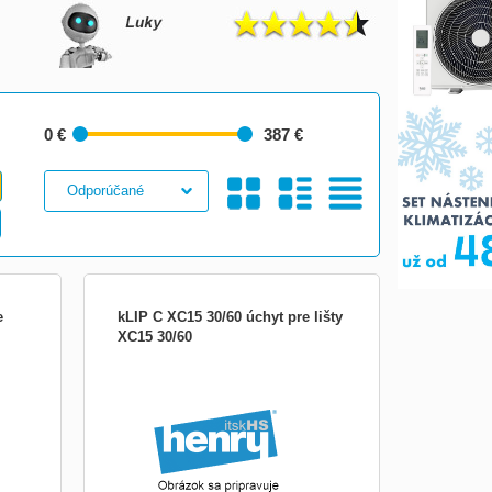
0 €
387 €
Galéria
S
Tabuľkový
e
kLIP C XC15 30/60 úchyt pre lišty
XC15 30/60