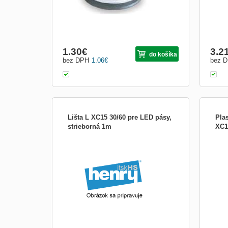
1.30
€
3.2
do košíka
bez DPH
1.06
€
bez 
Lišta L XC15 30/60 pre LED pásy,
Plas
strieborná 1m
XC1
Lišta L XC15 30/60 pre LED pásy,
LIST
strieborná 1m
nacv
plas
dvojm
súča
objed
kryt