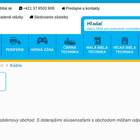
itsk.sk
+421 37 6503 908
Predajne a kontakty
ladené otázky
Sledovanie zásielky
Klikni SEM pre podrobné vyhľadáv
ČIERNA
MALÁ BIELA
VEĽKÁ BIELA
PERIFÉRIE
HERNÁ ZÓNA
TECHNIKA
TECHNIKA
TECHNIKA
ka
Káble
>
>