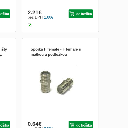
2.21
€
košíka
do košíka
bez DPH
1.80
€
išty
Spojka F female - F female s
y,
matkou a podložkou
Spojka F female - F female s matkou a
podložkou.
ho
Cena
dnáva
0.64
€
košíka
do košíka