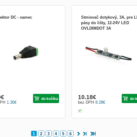
ektor DC - samec
Stmievač dotykový, 3A, pre 
pásy do lišty, 12-24V LED
OVLDIMDOT 3A
ktor s kolíkom pre jednoduché
ojenie LED pásu a napájacieho zdroja,
. ovládača alebo stmievača. Pre
láž napájanú jednosmerným napätím
ebo 24 V.
0
€
10.18
€
do košíka
do 
DPH
1.30
€
bez DPH
8.28
€
1
2
3
4
5
6