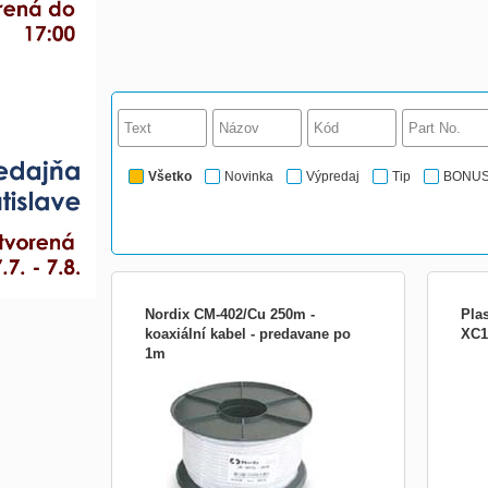
Všetko
Novinka
Výpredaj
Tip
BONU
Nordix CM-402/Cu 250m -
Pla
koaxiální kabel - predavane po
XC1
1m
* profesionální měděný kabel *
LIST
celoměděný koaxiální kabel, pen.
Pri o
dielektrikum, měděný střed, hliníkové
plas
opletení, metrážovaný, 250 m na kotouči. *
použ
Vysoce jakostní kabel vhodný zejména
Eur 
pro TV a SAT rozvody, zvláště jako páteřní
plas
- velmi nízký útlum. Více i...
dvojm