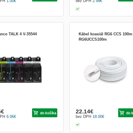
DPH
1.00
€
bez DPH
2.99
€
anco TALK 4 V-35544
Kábel koaxiál RG6 CCS 100m
RG6UCCS100m
venčný rozsah: 20 - 20.000 Hz
koaxiálny kábel s pomedenným oceľ
ivosť: 102dB Impedancia: 32 Ohmov
jadrom, penové dielektrikum.
5
€
22.14
€
do košíka
do 
DPH
6.06
€
bez DPH
18.00
€