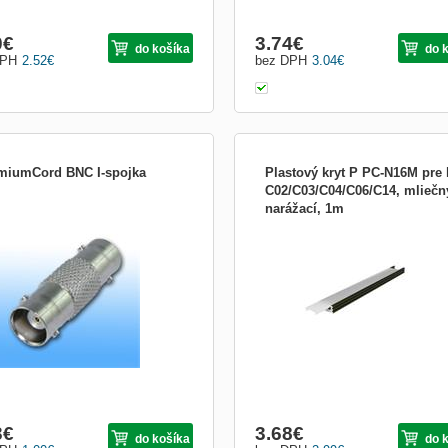
0
€
3.74
€
do košíka
do 
DPH
2.52
€
bez DPH
3.04
€
miumCord BNC I-spojka
Plastový kryt P PC-N16M pre l
C02/C03/C04/C06/C14, mliečn
narážací, 1m
I-spojka - pro spojení dvou kabelů
LISTA P PC-N16M Pri objednávke
 s konektory - F/F
hliníkových líšt a plastových krytov
účtujeme balné za použitie ochranné
tubusu vo výške 1,50 Eur bez DPH. 
je uvedená za 1 m plastového krytu.
Hliníková lišta nie je súčasťou a obje
sa samostatne.
3
€
3.68
€
do košíka
do 