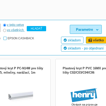
v tejto vetve
HĽADAŤ
Parametre
vo všetkých
S
EPSON CASHBACK
skladom
všetko
skladom - po objednaní
stový kryt P PC-N14M pre lišty
Plastový kryt P PVC 16MX pr
5, mliečny, narážací, 1m
lišty C02/C03/C04/C06
A P PC-N14M mliečna, nacvakávacia.
bjednávke hliníkových líšt a
tových krytov účtujeme balné za
itie ochranného tubusu vo výške 1,50
bez DPH. Cena je uvedená za 1 m
tového krytu. Dodáva sa iba v
etrovej dĺžke. Hliníková lišta