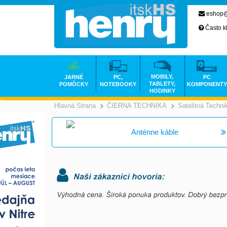
eshop@
Často k
MOBILY,
JARNÉ
PC,
PC
TABLETY,
POMÔCKY
NOTEBOOKY
KOMPONENTY
HODINKY
Hlavná Strana
ČIERNA TECHNIKA
Satelitná Techni
>
Anténne káble