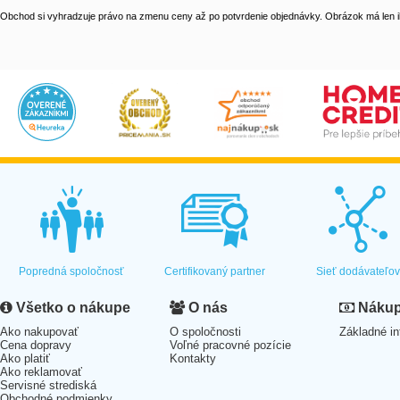
Obchod si vyhradzuje právo na zmenu ceny až po potvrdenie objednávky. Obrázok má len il
Popredná spoločnosť
Certifikovaný partner
Sieť dodávateľo
Všetko o nákupe
O nás
Nákup 
Ako nakupovať
O spoločnosti
Základné in
Cena dopravy
Voľné pracovné pozície
Ako platiť
Kontakty
Ako reklamovať
Servisné strediská
Obchodné podmienky