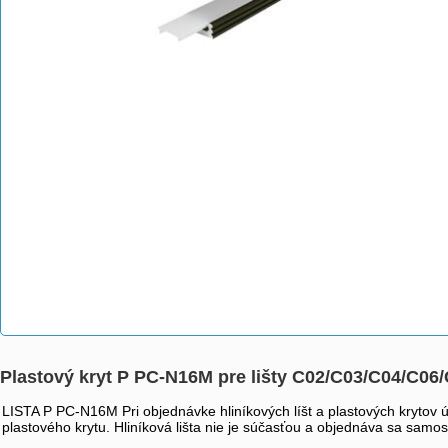
Plastový kryt P PC-N16M pre lišty C02/C03/C04/C06/
LISTA P PC-N16M Pri objednávke hliníkových líšt a plastových krytov
plastového krytu. Hliníková lišta nie je súčasťou a objednáva sa samos