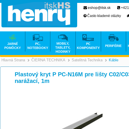
eshop@itsk.sk
+421
Často kladené otázky
MOBILY,
JARNÉ
PC,
PC
PERIFÉRIE
TABLETY,
POMÔCKY
NOTEBOOKY
KOMPONENTY
HODINKY
Hlavná Strana
ČIERNA TECHNIKA
Satelitná Technika
Káble
>
>
Plastový kryt P PC-N16M pre lišty C02/C0
narážací, 1m