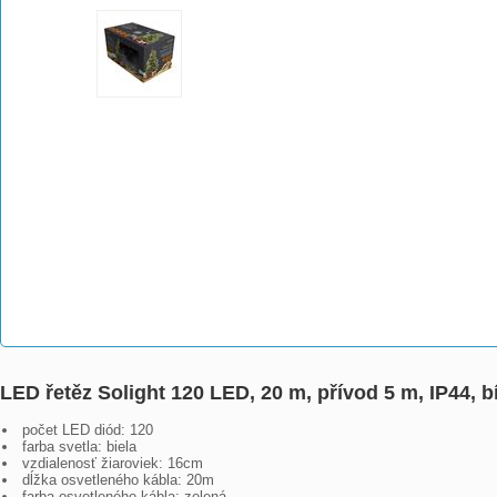
LED řetěz Solight 120 LED, 20 m, přívod 5 m, IP44, 
počet LED diód: 120
farba svetla: biela
vzdialenosť žiaroviek: 16cm
dĺžka osvetleného kábla: 20m
farba osvetleného kábla: zelená