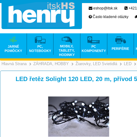
eshop@itsk.sk
+421
Často kladené otázky
MOBILY,
JARNÉ
PC,
PC
PERIFÉRIE
TABLETY,
POMÔCKY
NOTEBOOKY
KOMPONENTY
HODINKY
Hlavná Strana
ZÁHRADA, HOBBY
Žiarovky, LED Svietidlá
LED
>
>
LED řetěz Solight 120 LED, 20 m, přívod 5