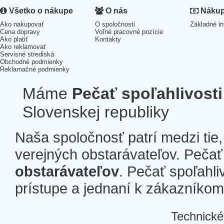
Všetko o nákupe
O nás
Nákup 
Ako nakupovať
O spoločnosti
Základné in
Cena dopravy
Voľné pracovné pozície
Ako platiť
Kontakty
Ako reklamovať
Servisné strediská
Obchodné podmienky
Reklamačné podmienky
Máme
Pečať spoľahlivosti
Slovenskej republiky
Naša spoločnosť patrí medzi tie
verejných obstarávateľov. Pečať 
obstarávateľov
. Pečať spoľahli
prístupe a jednaní k zákazníkom a
Technické