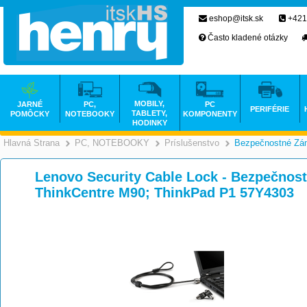
eshop@itsk.sk
+421
Často kladené otázky
MOBILY,
JARNÉ
PC,
PC
PERIFÉRIE
TABLETY,
POMÔCKY
NOTEBOOKY
KOMPONENTY
HODINKY
Hlavná Strana
PC, NOTEBOOKY
Príslušenstvo
Bezpečnostné Zá
>
>
Lenovo Security Cable Lock - Bezpečnost
ThinkCentre M90; ThinkPad P1 57Y4303