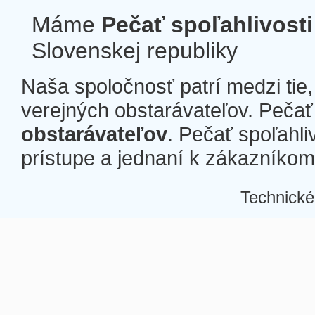
Máme
Pečať spoľahlivosti
Slovenskej republiky
Naša spoločnosť patrí medzi tie
verejných obstarávateľov. Pečať 
obstarávateľov
. Pečať spoľahli
prístupe a jednaní k zákazníkom a
Technické
Â
Â
Â