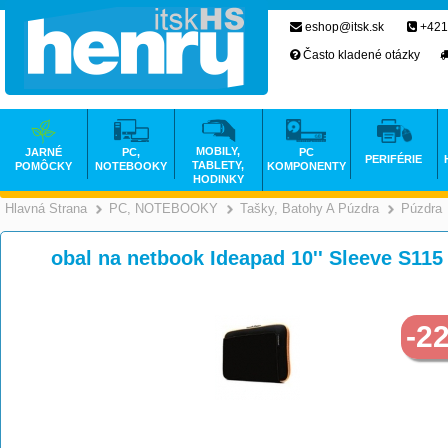
eshop@itsk.sk
+421
Často kladené otázky
MOBILY,
JARNÉ
PC,
PC
PERIFÉRIE
TABLETY,
POMÔCKY
NOTEBOOKY
KOMPONENTY
HODINKY
Hlavná Strana
PC, NOTEBOOKY
Tašky, Batohy A Púzdra
Púzdra
>
>
obal na netbook Ideapad 10'' Sleeve S115
-2