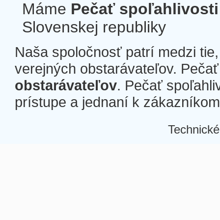
Máme
Pečať spoľahlivosti
Slovenskej republiky
Naša spoločnosť patrí medzi tie
verejných obstarávateľov. Pečať 
obstarávateľov
. Pečať spoľahli
prístupe a jednaní k zákazníkom a
Technické
Â
Â
Â