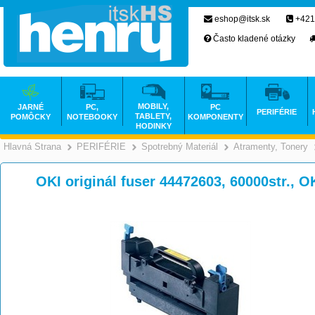
eshop@itsk.sk
+421
Často kladené otázky
MOBILY,
JARNÉ
PC,
PC
PERIFÉRIE
TABLETY,
POMÔCKY
NOTEBOOKY
KOMPONENTY
HODINKY
Hlavná Strana
PERIFÉRIE
Spotrebný Materiál
Atramenty, Tonery
>
>
>
OKI originál fuser 44472603, 60000str., O