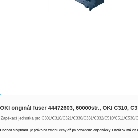
OKI originál fuser 44472603, 60000str., OKI C310, C3
Zapékací jednotka pro C301/C310/C321/C330/C331/C332/C510/C511/C53
Obchod si vyhradzuje právo na zmenu ceny až po potvrdenie objednávky. Obrázok má len il