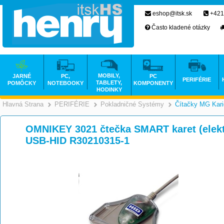
eshop@itsk.sk
+421
Často kladené otázky
MOBILY,
JARNÉ
PC,
PC
PERIFÉRIE
TABLETY,
POMÔCKY
NOTEBOOKY
KOMPONENTY
HODINKY
Hlavná Strana
PERIFÉRIE
Pokladničné Systémy
Čítačky MG Kari
>
>
OMNIKEY 3021 čtečka SMART karet (elekt
USB-HID R30210315-1