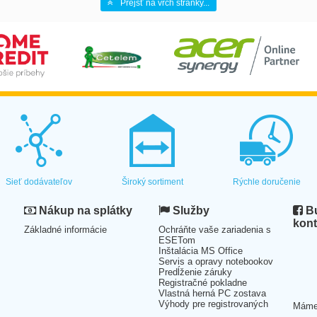
Prejsť na vrch stránky...
Sieť dodávateľov
Široký sortiment
Rýchle doručenie
Nákup na splátky
Služby
Bu
kont
Základné informácie
Ochráňte vaše zariadenia s
ESETom
Inštalácia MS Office
Servis a opravy notebookov
Predĺženie záruky
Registračné pokladne
Vlastná herná PC zostava
Výhody pre registrovaných
Mám