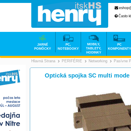
eshop@
Často k
MOBILY,
JARNÉ
PC,
PC
TABLETY,
POMÔCKY
NOTEBOOKY
KOMPONENTY
HODINKY
Hlavná Strana
PERIFÉRIE
Networking
Pasívne 
>
>
Optická spojka SC multi mode