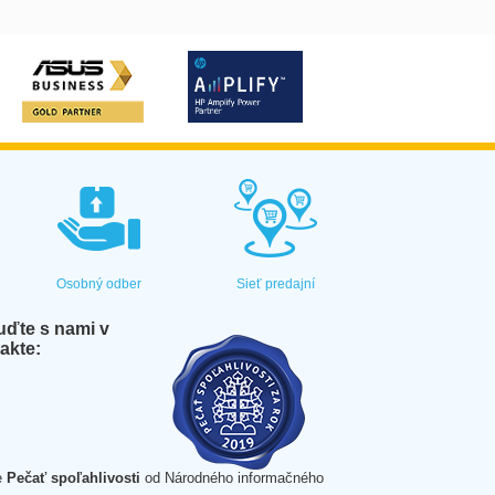
Osobný odber
Sieť predajní
ďte s nami v
akte:
e
Pečať spoľahlivosti
od Národného informačného