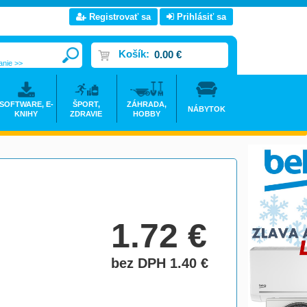
Registrovať sa
Prihlásiť sa
Košík:
0.00 €
anie >>
SOFTWARE, E-
ŠPORT,
ZÁHRADA,
NÁBYTOK
KNIHY
ZDRAVIE
HOBBY
1.72
€
bez DPH 1.40
€
do košíka