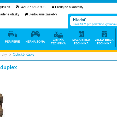
itsk.sk
+421 37 6503 908
Predajne a kontakty
ladené otázky
Sledovanie zásielky
Klikni SEM pre podrobné vyhľadáv
ČIERNA
MALÁ BIELA
VEĽKÁ BIELA
PERIFÉRIE
HERNÁ ZÓNA
TECHNIKA
TECHNIKA
TECHNIKA
Prvky
Optické Káble
>
>
 duplex