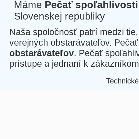
Máme
Pečať spoľahlivosti
Slovenskej republiky
Naša spoločnosť patrí medzi tie
verejných obstarávateľov. Pečať 
obstarávateľov
. Pečať spoľahli
prístupe a jednaní k zákazníkom a
Technické
Â
Â
Â