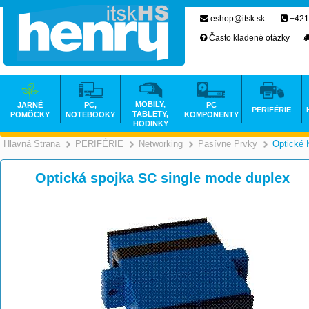
eshop@itsk.sk
+421
Často kladené otázky
MOBILY,
JARNÉ
PC,
PC
PERIFÉRIE
TABLETY,
POMÔCKY
NOTEBOOKY
KOMPONENTY
HODINKY
Hlavná Strana
PERIFÉRIE
Networking
Pasívne Prvky
Optické 
>
>
>
Optická spojka SC single mode duplex