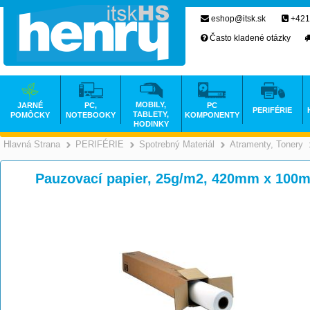
eshop@itsk.sk
+421
Často kladené otázky
MOBILY,
JARNÉ
PC,
PC
PERIFÉRIE
TABLETY,
POMÔCKY
NOTEBOOKY
KOMPONENTY
HODINKY
Hlavná Strana
PERIFÉRIE
Spotrebný Materiál
Atramenty, Tonery
>
>
>
Pauzovací papier, 25g/m2, 420mm x 100m