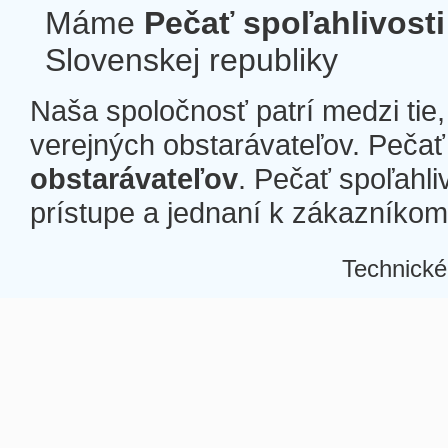
Máme
Pečať spoľahlivosti
Slovenskej republiky
Naša spoločnosť patrí medzi tie
verejných obstarávateľov. Pečať 
obstarávateľov
. Pečať spoľahli
prístupe a jednaní k zákazníkom a
Technické
Â
Â
Â